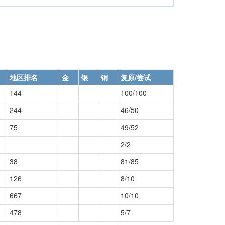
地区排名
金
银
铜
复原/尝试
144
100/100
244
46/50
75
49/52
2/2
38
81/85
126
8/10
667
10/10
478
5/7