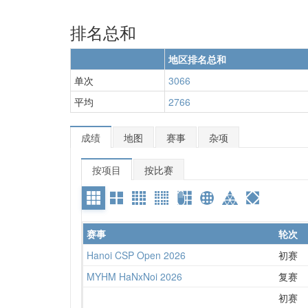
排名总和
地区排名总和
单次
3066
平均
2766
成绩
地图
赛事
杂项
按项目
按比赛
赛事
轮次
Hanoi CSP Open 2026
初赛
MYHM HaNxNoi 2026
复赛
初赛