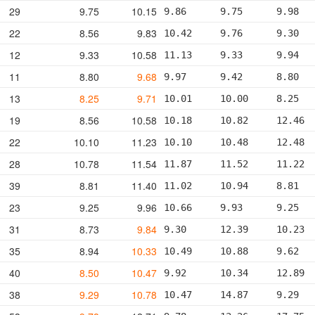
29
9.75
10.15
9.86      9.75      9.98  
22
8.56
9.83
10.42     9.76      9.30  
12
9.33
10.58
11.13     9.33      9.94  
11
8.80
9.68
9.97      9.42      8.80  
13
8.25
9.71
10.01     10.00     8.25  
19
8.56
10.58
10.18     10.82     12.46 
22
10.10
11.23
10.10     10.48     12.48 
28
10.78
11.54
11.87     11.52     11.22 
39
8.81
11.40
11.02     10.94     8.81  
23
9.25
9.96
10.66     9.93      9.25  
31
8.73
9.84
9.30      12.39     10.23 
35
8.94
10.33
10.49     10.88     9.62  
40
8.50
10.47
9.92      10.34     12.89 
38
9.29
10.78
10.47     14.87     9.29  