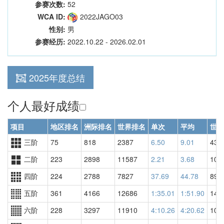
参赛次数:
52
WCA ID:
2022JAGO03
性别:
男
参赛经历:
2022.10.22 - 2026.02.01
2025年度总结
个人最好成绩
项目
地区排名
洲际排名
世界排名
单次
平均
世界
三阶
75
818
2387
6.50
9.01
439
二阶
223
2898
11587
2.21
3.68
101
四阶
224
2788
7827
37.69
44.78
890
五阶
361
4166
12686
1:35.01
1:51.90
143
六阶
228
3297
11910
4:10.26
4:20.62
105