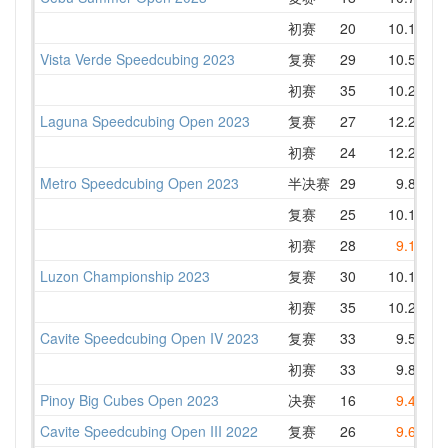
初赛
20
10.13
1
Vista Verde Speedcubing 2023
复赛
29
10.51
1
初赛
35
10.22
1
Laguna Speedcubing Open 2023
复赛
27
12.29
1
初赛
24
12.27
1
Metro Speedcubing Open 2023
半决赛
29
9.85
1
复赛
25
10.19
1
初赛
28
9.10
1
Luzon Championship 2023
复赛
30
10.18
初赛
35
10.22
Cavite Speedcubing Open IV 2023
复赛
33
9.51
1
初赛
33
9.81
1
Pinoy Big Cubes Open 2023
决赛
16
9.40
Cavite Speedcubing Open III 2022
复赛
26
9.63
1