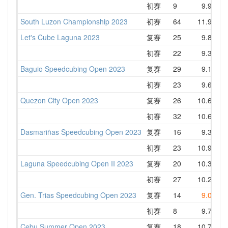
初赛
9
9.94
1
South Luzon Championship 2023
初赛
64
11.99
Let's Cube Laguna 2023
复赛
25
9.89
1
初赛
22
9.38
1
Baguio Speedcubing Open 2023
复赛
29
9.12
1
初赛
23
9.60
1
Quezon City Open 2023
复赛
26
10.68
1
初赛
32
10.63
1
Dasmariñas Speedcubing Open 2023
复赛
16
9.37
1
初赛
23
10.93
1
Laguna Speedcubing Open II 2023
复赛
20
10.32
1
初赛
27
10.23
1
Gen. Trias Speedcubing Open 2023
复赛
14
9.00
1
初赛
8
9.77
Cebu Summer Open 2023
复赛
18
10.72
1