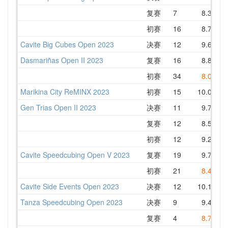
复赛
7
8.31
初赛
16
8.76
1
Cavite Big Cubes Open 2023
决赛
12
9.66
1
Dasmariñas Open II 2023
复赛
16
8.81
1
初赛
34
8.06
1
Marikina City ReMINX 2023
初赛
15
10.00
1
Gen Trias Open II 2023
决赛
11
9.78
1
复赛
12
8.55
1
初赛
12
9.28
1
Cavite Speedcubing Open V 2023
复赛
19
9.75
1
初赛
21
8.46
1
Cavite Side Events Open 2023
决赛
12
10.14
1
Tanza Speedcubing Open 2023
决赛
9
9.49
1
复赛
4
8.70