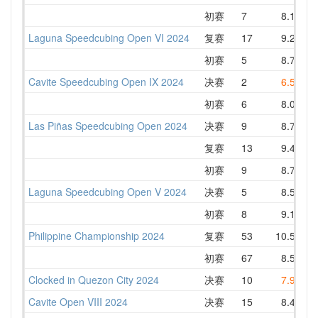
初赛
7
8.11
Laguna Speedcubing Open VI 2024
复赛
17
9.28
1
初赛
5
8.74
Cavite Speedcubing Open IX 2024
决赛
2
6.50
初赛
6
8.08
Las Piñas Speedcubing Open 2024
决赛
9
8.79
1
复赛
13
9.44
1
初赛
9
8.76
1
Laguna Speedcubing Open V 2024
决赛
5
8.50
初赛
8
9.12
1
Philippine Championship 2024
复赛
53
10.53
1
初赛
67
8.52
1
Clocked in Quezon City 2024
决赛
10
7.98
Cavite Open VIII 2024
决赛
15
8.49
1