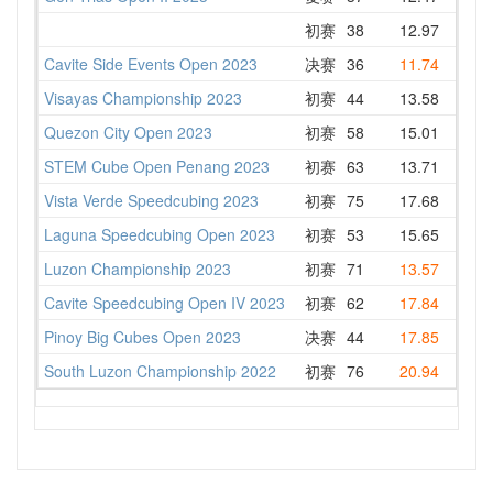
初赛
38
12.97
15.1
Cavite Side Events Open 2023
决赛
36
11.74
15.1
Visayas Championship 2023
初赛
44
13.58
15.9
Quezon City Open 2023
初赛
58
15.01
16.5
STEM Cube Open Penang 2023
初赛
63
13.71
16.6
Vista Verde Speedcubing 2023
初赛
75
17.68
20.9
Laguna Speedcubing Open 2023
初赛
53
15.65
18.2
Luzon Championship 2023
初赛
71
13.57
20.7
Cavite Speedcubing Open IV 2023
初赛
62
17.84
22.3
Pinoy Big Cubes Open 2023
决赛
44
17.85
22.9
South Luzon Championship 2022
初赛
76
20.94
26.2