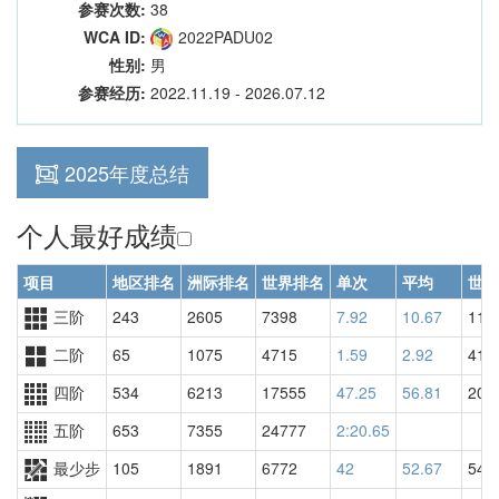
参赛次数:
38
WCA ID:
2022PADU02
性别:
男
参赛经历:
2022.11.19 - 2026.07.12
2025年度总结
个人最好成绩
项目
地区排名
洲际排名
世界排名
单次
平均
世界
三阶
243
2605
7398
7.92
10.67
116
二阶
65
1075
4715
1.59
2.92
410
四阶
534
6213
17555
47.25
56.81
200
五阶
653
7355
24777
2:20.65
最少步
105
1891
6772
42
52.67
543