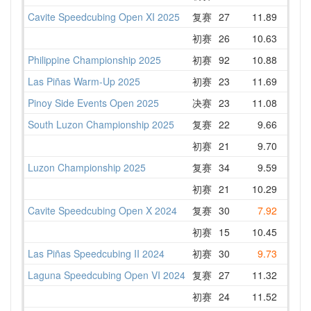
Cavite Speedcubing Open XI 2025
复赛
27
11.89
13.7
初赛
26
10.63
11.4
Philippine Championship 2025
初赛
92
10.88
13.0
Las Piñas Warm-Up 2025
初赛
23
11.69
12.6
Pinoy Side Events Open 2025
决赛
23
11.08
12.9
South Luzon Championship 2025
复赛
22
9.66
13.0
初赛
21
9.70
11.4
Luzon Championship 2025
复赛
34
9.59
12.7
初赛
21
10.29
10.6
Cavite Speedcubing Open X 2024
复赛
30
7.92
15.0
初赛
15
10.45
11.1
Las Piñas Speedcubing II 2024
初赛
30
9.73
12.5
Laguna Speedcubing Open VI 2024
复赛
27
11.32
12.6
初赛
24
11.52
12.4