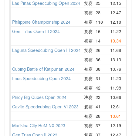
Las Piñas Speedcubing Open 2024
复赛
25
12.15
12.9
初赛
28
12.47
13.2
Philippine Championship 2024
初赛
118
12.18
14.5
Gen. Trias Open III 2024
复赛
16
11.22
13.4
初赛
14
10.34
11.6
Laguna Speedcubing Open III 2024
复赛
26
11.68
13.0
初赛
36
13.13
14.8
Cubing Battle of Katipunan 2024
初赛
38
10.76
14.0
Imus Speedcubing Open 2024
复赛
31
11.20
12.8
初赛
42
11.98
14.1
Pinoy Big Cubes Open 2024
决赛
23
10.66
13.2
Cavite Speedcubing Open VI 2023
复赛
41
12.61
15.0
初赛
28
10.61
11.9
Marikina City ReMINX 2023
初赛
37
12.19
15.0
Gen Trias Open II 2023
复赛
37
12.47
13.4