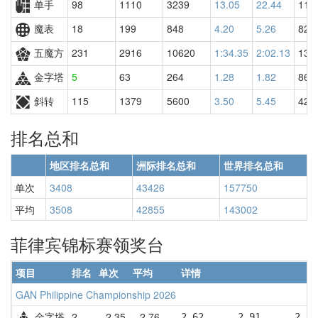
单手
98
1110
3239
13.05
22.44
111
魔表
18
199
848
4.20
5.26
822
五魔方
231
2916
10620
1:34.35
2:02.13
132
金字塔
5
63
264
1.28
1.82
86
斜转
115
1379
5600
3.50
5.45
426
排名总和
地区排名总和
洲际排名总和
世界排名总和
单次
3408
43426
157750
平均
3508
42855
143002
菲律宾锦标赛领奖台
项目
排名
单次
平均
详情
GAN Philippine Championship 2026
金字塔
2
2.35
2.76
2.62      2.91      2.75