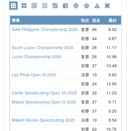
赛事
轮次
排名
最好
平
GAN Philippine Championship 2026
复赛
66
8.92
15.2
初赛
44
9.87
11.9
South Luzon Championship 2026
初赛
28
11.17
12.3
Luzon Championship 2026
复赛
26
10.98
11.5
初赛
27
10.48
11.6
Las Piñas Open III 2025
决赛
15
9.60
11.5
初赛
24
12.50
13.7
Cavite Speedcubing Open XII 2025
初赛
22
11.23
13.7
Makati Speedcubing Open IV 2025
复赛
27
9.71
11.8
初赛
37
9.20
13.0
Makati Heroes Speedcubing 2025
决赛
19
8.54
11.5
初赛
22
10.75
12.2