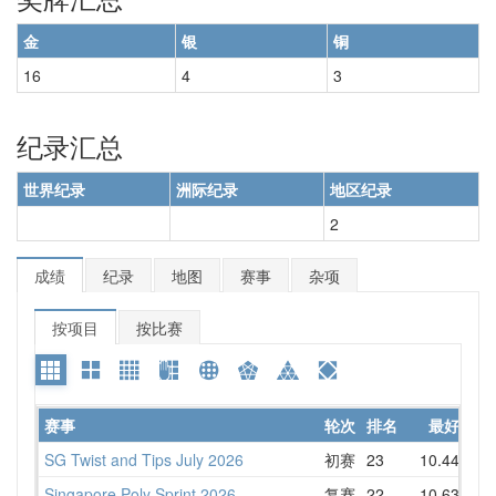
金
银
铜
16
4
3
纪录汇总
世界纪录
洲际纪录
地区纪录
2
成绩
纪录
地图
赛事
杂项
按项目
按比赛
赛事
轮次
排名
最好
SG Twist and Tips July 2026
初赛
23
10.44
11
Singapore Poly Sprint 2026
复赛
22
10.63
12