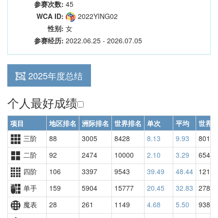
参赛次数:
45
WCA ID:
2022YING02
性别:
女
参赛经历:
2022.06.25 - 2026.07.05
2025年度总结
个人最好成绩
项目
地区排名
洲际排名
世界排名
单次
平均
世界
三阶
88
3005
8428
8.13
9.93
8010
二阶
92
2474
10000
2.10
3.29
6547
四阶
106
3397
9543
39.49
48.44
12180
单手
159
5904
15777
20.45
32.83
27801
魔表
28
261
1149
4.68
5.50
938