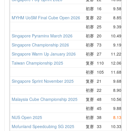
初赛
16
9.58
10
MYHM UoSM Final Cube Open 2026
复赛
22
8.85
初赛
25
9.39
10
Singapore Pyraminx March 2026
初赛
20
10.49
10
Singapore Championship 2026
初赛
73
9.19
11
Singapore Warm Up January 2026
初赛
27
11.22
11
Taiwan Championship 2025
复赛
110
12.06
13
初赛
105
11.68
12
Singapore Sprint November 2025
复赛
21
9.68
11
初赛
22
8.90
11
Malaysia Cube Championship 2025
复赛
48
10.56
11
初赛
45
9.88
11
NUS Open 2025
初赛
38
8.13
13
Mofunland Speedcubing SG 2025
复赛
33
10.33
11