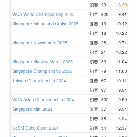
初赛
23
8.39
1
WCA World Championship 2025
初赛
928
9.41
1
Singapore Mofunland Cruise 2025
复赛
19
10.12
12
初赛
18
10.22
12
Singapore Newcomers 2025
复赛
28
9.71
12
初赛
21
10.22
11
Singapore Skewby March 2025
初赛
33
11.04
12
Singapore Championship 2025
初赛
79
11.03
11
Taiwan Championship 2024
复赛
67
10.11
1
初赛
97
9.94
12
WCA Asian Championship 2024
初赛
302
9.59
12
Singapore Mini 2024
复赛
37
9.94
12
初赛
38
8.94
11
UoSM Cube Open 2024
初赛
54
12.37
13