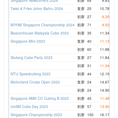
Singapore Newcomers 2024
初赛
64
9.83
12
Twist & Fries Johor Bahru 2024
复赛
25
10.78
1
初赛
27
9.25
1
MYHM Singapore Championship 2024
初赛
71
9.52
1
Beaconhouse Malaysia Cube 2023
初赛
35
11.34
1
Singapore Mini 2023
复赛
40
11.13
1
初赛
60
11.88
13
Stulang Cube Party 2023
复赛
27
11.84
13
初赛
31
11.34
14
NTU Speedcubing 2023
初赛
44
12.15
1
Mofunland Cruise Open 2023
复赛
24
14.67
17
初赛
24
14.90
16
Singapore AMK CC Cubing B 2023
初赛
45
11.48
1
UoSM Cube Day 2023
初赛
57
13.90
1
Singapore Championship 2023
初赛
150
16.17
1