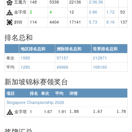
五魔方
148
5338
22136
2:36.56
金字塔
2
4
12
0.86
1.72
53
斜转
114
4404
17141
5.73
8.16
13716
排名总和
地区排名总和
洲际排名总和
世界排名总和
单次
1585
57157
212871
平均
1280
49966
168160
新加坡锦标赛领奖台
项目
排名
单次
平均
详情
Singapore Championship 2026
金字塔
1
1.67
1.91
1.88      1.67      1.78  
奖牌汇总