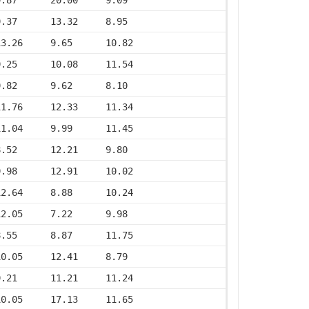
9.37      13.32     8.95
13.26     9.65      10.82
9.25      10.08     11.54
9.82      9.62      8.10
11.76     12.33     11.34
11.04     9.99      11.45
8.52      12.21     9.80
9.98      12.91     10.02
12.64     8.88      10.24
12.05     7.22      9.98
8.55      8.87      11.75
10.05     12.41     8.79
9.21      11.21     11.24
10.05     17.13     11.65