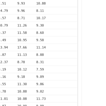
7.51      9.93      10.88
14.79     9.96      8.11
8.57      8.71      10.17
10.79     11.26     9.30
9.37      11.58     8.60
8.49      10.95     9.58
13.94     17.66     11.14
6.87      11.13     8.88
12.37     8.78      8.31
9.19      10.12     7.59
8.16      9.18      9.09
8.55      11.30     9.86
9.78      10.88     9.02
11.01     10.08     11.73
9.87      20.00     9.09