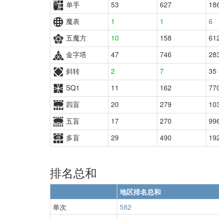
单手
53
627
18
魔表
1
1
6
五魔方
10
158
61
金字塔
47
746
28
斜转
2
7
35
SQ1
11
162
77
四盲
20
279
10
五盲
17
270
99
多盲
29
490
19
排名总和
地区排名总和
单次
582