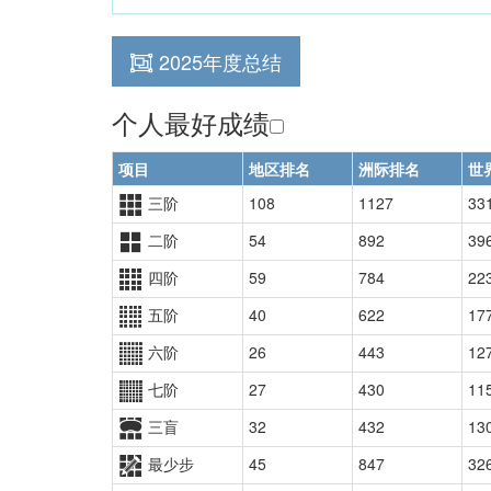
2025年度总结
个人最好成绩
项目
地区排名
洲际排名
世
三阶
108
1127
33
二阶
54
892
39
四阶
59
784
22
五阶
40
622
17
六阶
26
443
12
七阶
27
430
11
三盲
32
432
13
最少步
45
847
32