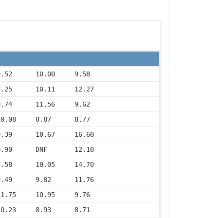
9.52      10.00     9.58
8.25      10.11     12.27
9.74      11.56     9.62
10.08     8.87      8.77
9.39      10.67     16.60
9.90      DNF       12.10
7.58      10.05     14.70
9.49      9.82      11.76
11.75     10.95     9.76
10.23     8.93      8.71