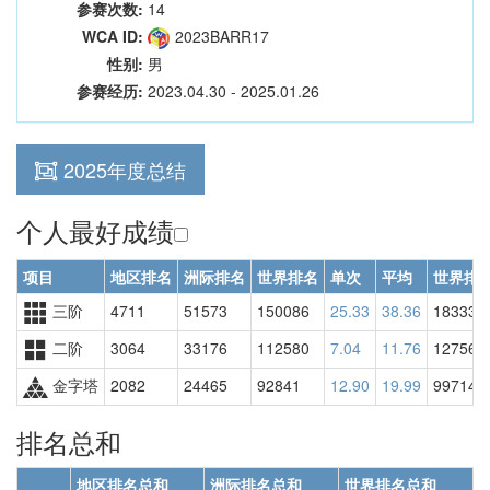
参赛次数:
14
WCA ID:
2023BARR17
性别:
男
参赛经历:
2023.04.30 - 2025.01.26
2025年度总结
个人最好成绩
项目
地区排名
洲际排名
世界排名
单次
平均
世界排
三阶
4711
51573
150086
25.33
38.36
183330
二阶
3064
33176
112580
7.04
11.76
127568
金字塔
2082
24465
92841
12.90
19.99
99714
排名总和
地区排名总和
洲际排名总和
世界排名总和