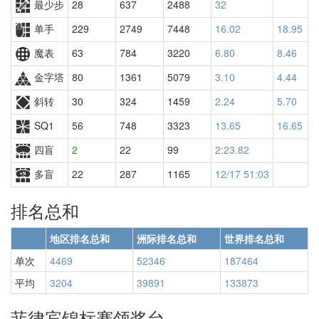
最少步
28
637
2488
32
单手
229
2749
7448
16.02
18.95
魔表
63
784
3220
6.80
8.46
金字塔
80
1361
5079
3.10
4.44
斜转
30
324
1459
2.24
5.70
SQ1
56
748
3323
13.65
16.65
四盲
2
22
99
2:23.82
多盲
22
287
1165
12/17 51:03
排名总和
地区排名总和
洲际排名总和
世界排名总和
单次
4469
52346
187464
平均
3204
39891
133873
菲律宾锦标赛领奖台