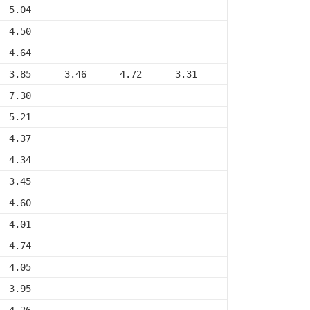
  5.04
  4.50
  4.64
  3.85      3.46      4.72      3.31      4.56      5.47
  7.30
  5.21
  4.37
  4.34
  3.45
  4.60
  4.01
  4.74
  4.05
  3.95
  4.26