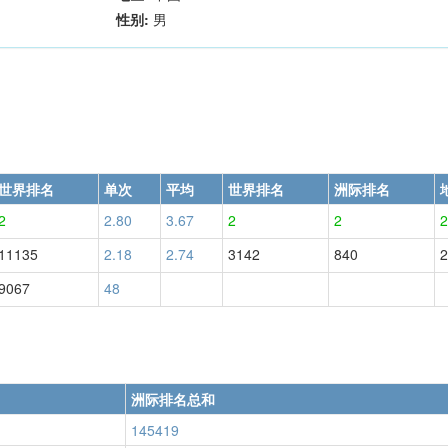
性别:
男
世界排名
单次
平均
世界排名
洲际排名
2
2.80
3.67
2
2
2
11135
2.18
2.74
3142
840
2
9067
48
洲际排名总和
145419