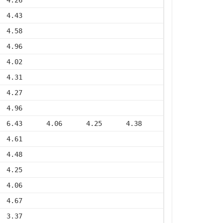
  4.43
  4.58
  4.96
  4.02
  4.31
  4.27
  4.96
  6.43      4.06      4.25      4.38      4.40      4.24
  4.61
  4.48
  4.25
  4.06
  4.67
  3.37