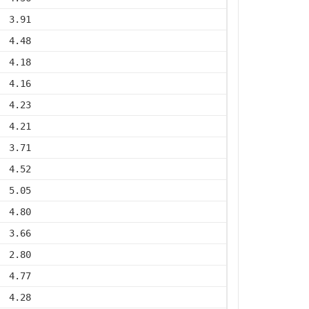
  3.91
  4.48
  4.18
  4.16
  4.23
  4.21
  3.71
  4.52
  5.05
  4.80
  3.66
  2.80
  4.77
  4.28