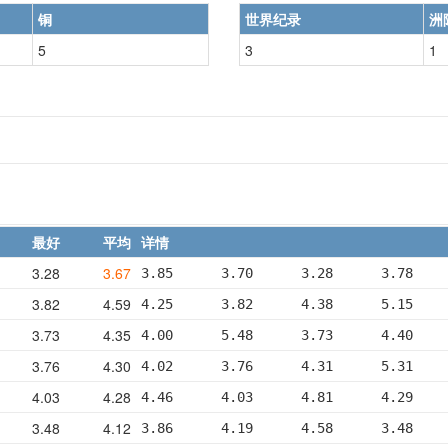
铜
世界纪录
洲
5
3
1
最好
平均
详情
3.28
3.67
3.85      3.70      3.28      3.78    
3.82
4.59
4.25      3.82      4.38      5.15    
3.73
4.35
4.00      5.48      3.73      4.40    
3.76
4.30
4.02      3.76      4.31      5.31    
4.03
4.28
4.46      4.03      4.81      4.29    
3.48
4.12
3.86      4.19      4.58      3.48    