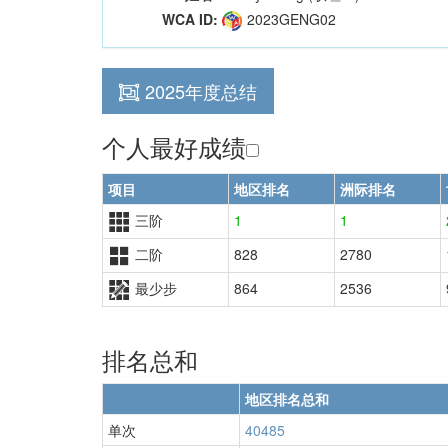
WCA ID:
2023GENG02
2025年度总结
个人最好成绩
项目
地区排名
洲际排名
三阶
1
1
二阶
828
2780
最少步
864
2536
排名总和
地区排名总和
单次
40485