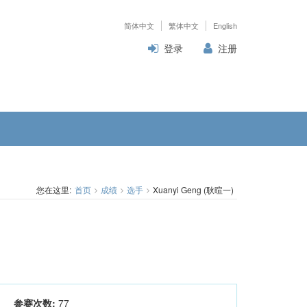
简体中文
繁体中文
English
登录
注册
您在这里:
首页
成绩
选手
Xuanyi Geng (耿暄一)
参赛次数:
77