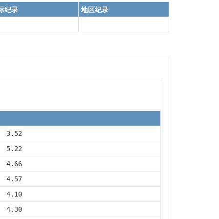
际纪录
地区纪录
  3.52
  5.22
  4.66
  4.57
  4.10
  4.30