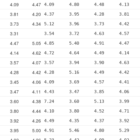
4.09
4.47
4.09      4.80      4.48      4.13    
3.81
4.20
4.37      3.95      4.28      3.81    
3.73
4.34
5.12      3.96      3.73      4.42    
3.31
3.54      3.72      4.63      4.57    
4.47
5.05
4.85      5.40      4.91      4.47    
4.14
4.62
4.72      4.64      4.49      4.14    
3.57
4.07
3.57      3.94      3.90      4.63    
4.28
4.42
4.28      5.16      4.49      4.42    
3.45
4.06
4.09      3.69      4.57      4.41    
3.47
4.11
4.43      3.47      3.85      4.06    
3.60
4.38
7.24      3.60      5.13      3.99    
3.80
4.44
4.10      3.80      4.52      4.71    
3.92
4.26
4.49      4.35      4.37      3.92    
3.95
5.00
4.91      5.46      4.80      5.29    
4.02
4.26
5.23      4.42      4.09      4.02    