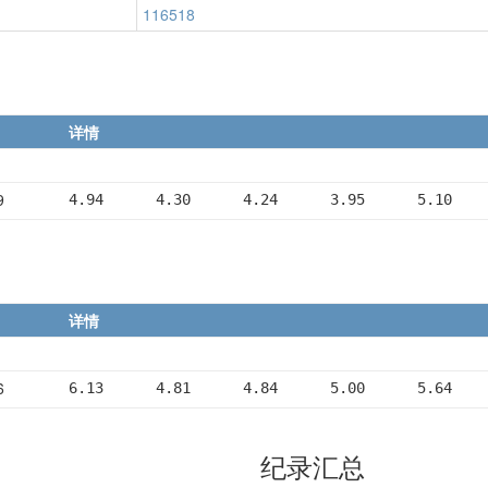
116518
详情
9
4.94      4.30      4.24      3.95      5.10
详情
6
6.13      4.81      4.84      5.00      5.64
纪录汇总