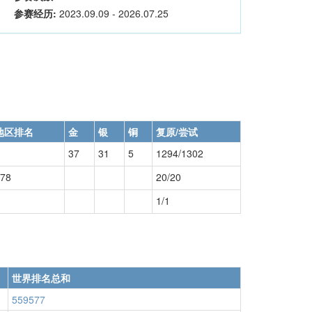
参赛经历:
2023.09.09 - 2026.07.25
地区排名
金
银
铜
复原/尝试
37
31
5
1294/1302
78
20/20
1/1
世界排名总和
559577