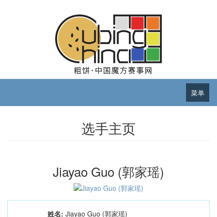
菜单
选手主页
Jiayao Guo (郭家瑶)
姓名:
Jiayao Guo (郭家瑶)