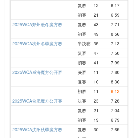
复赛
12
6.17
7.85
初赛
21
6.59
8.78
2025WCA郑州暖冬魔方赛
复赛
43
7.71
8.99
初赛
49
8.56
9.42
2025WCA杭州冬季魔方赛
半决赛
35
7.13
8.36
复赛
47
7.50
9.08
初赛
41
7.99
8.75
2025WCA威海魔方公开赛
决赛
11
7.80
8.96
复赛
10
8.36
8.90
初赛
11
6.12
8.93
2025WCA合肥魔方公开赛
决赛
23
7.28
9.37
复赛
21
7.04
8.30
初赛
19
6.79
8.12
2025WCA沈阳秋季魔方赛
复赛
30
7.65
8.86