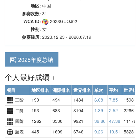
地区:
中国
参赛次数:
31
WCA ID:
2023GUOJ02
性别:
女
参赛经历:
2023.12.23 - 2026.07.19
2025年度总结
个人最好成绩
项目
地区排名
洲际排名
世界排名
单次
平均
世界排
三阶
190
494
1484
6.08
7.85
1598
二阶
193
683
3104
1.39
2.52
2266
四阶
1262
3530
9921
39.86
47.38
11176
魔表
445
1609
6746
9.26
10.51
5828