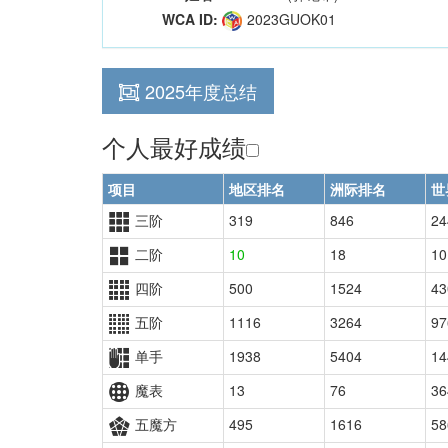
WCA ID:
2023GUOK01
2025年度总结
个人最好成绩
项目
地区排名
洲际排名
世
三阶
319
846
24
二阶
10
18
10
四阶
500
1524
43
五阶
1116
3264
97
单手
1938
5404
14
魔表
13
76
36
五魔方
495
1616
58