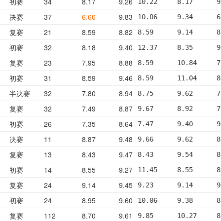
初赛
34
8.17
9.26
10.22     8.17      9
决赛
37
6.60
9.83
10.06     9.34      6
复赛
21
8.59
8.82
8.59      9.14      8
初赛
32
8.18
9.40
12.37     8.35      9
复赛
23
7.95
8.88
8.59      10.84     7
初赛
31
8.59
9.46
8.59      11.04     8
半决赛
32
7.80
8.94
8.75      9.62      7
复赛
32
7.49
8.87
9.67      8.92      7
初赛
26
7.35
8.64
7.47      9.40      9
决赛
11
8.87
9.48
9.66      9.62      8
复赛
13
8.43
9.47
8.43      9.54      8
初赛
14
8.55
9.27
11.45     8.55      8
复赛
24
9.14
9.45
9.23      9.14      9
初赛
24
8.95
9.60
10.06     9.38      8
复赛
112
8.70
9.61
9.85      10.27     8