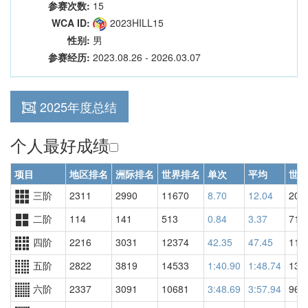
参赛次数:
15
WCA ID:
2023HILL15
性别:
男
参赛经历:
2023.08.26 - 2026.03.07
2025年度总结
个人最好成绩
项目
地区排名
洲际排名
世界排名
单次
平均
世界
三阶
2311
2990
11670
8.70
12.04
200
二阶
114
141
513
0.84
3.37
718
四阶
2216
3031
12374
42.35
47.45
112
五阶
2822
3819
14533
1:40.90
1:48.74
135
六阶
2337
3091
10681
3:48.69
3:57.94
969