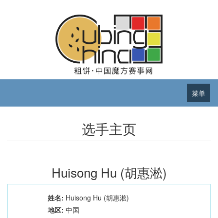
菜单
选手主页
Huisong Hu (胡惠淞)
姓名:
Huisong Hu (胡惠淞)
地区:
中国