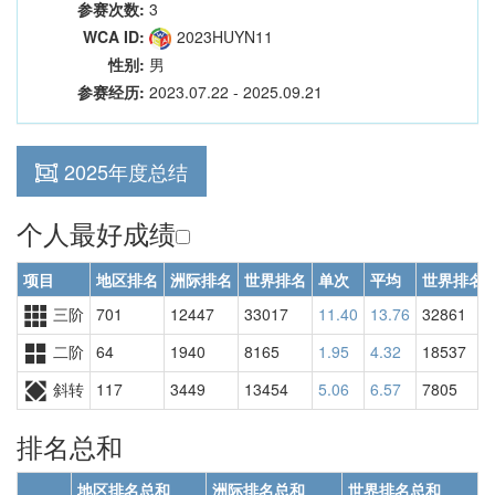
参赛次数:
3
WCA ID:
2023HUYN11
性别:
男
参赛经历:
2023.07.22 - 2025.09.21
2025年度总结
个人最好成绩
项目
地区排名
洲际排名
世界排名
单次
平均
世界排名
三阶
701
12447
33017
11.40
13.76
32861
二阶
64
1940
8165
1.95
4.32
18537
斜转
117
3449
13454
5.06
6.57
7805
排名总和
地区排名总和
洲际排名总和
世界排名总和