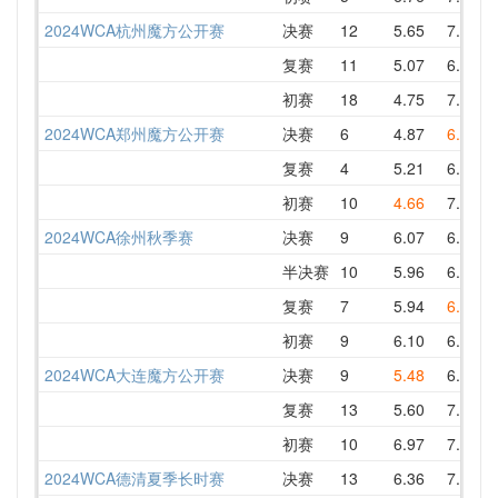
2024WCA杭州魔方公开赛
决赛
12
5.65
7.26
7
复赛
11
5.07
6.64
6
初赛
18
4.75
7.39
8
2024WCA郑州魔方公开赛
决赛
6
4.87
6.30
5
复赛
4
5.21
6.56
8
初赛
10
4.66
7.19
4
2024WCA徐州秋季赛
决赛
9
6.07
6.82
6
半决赛
10
5.96
6.99
5
复赛
7
5.94
6.38
5
初赛
9
6.10
6.56
9
2024WCA大连魔方公开赛
决赛
9
5.48
6.71
6
复赛
13
5.60
7.59
7
初赛
10
6.97
7.81
9
2024WCA德清夏季长时赛
决赛
13
6.36
7.72
7