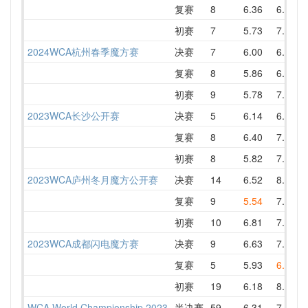
复赛
8
6.36
6.88
7
初赛
7
5.73
7.23
7
2024WCA杭州春季魔方赛
决赛
7
6.00
6.49
6
复赛
8
5.86
6.66
5
初赛
9
5.78
7.26
6
2023WCA长沙公开赛
决赛
5
6.14
6.97
7
复赛
8
6.40
7.11
8
初赛
8
5.82
7.10
5
2023WCA庐州冬月魔方公开赛
决赛
14
6.52
8.29
8
复赛
9
5.54
7.30
6
初赛
10
6.81
7.42
7
2023WCA成都闪电魔方赛
决赛
9
6.63
7.45
6
复赛
5
5.93
6.39
5
初赛
19
6.18
8.29
6
WCA World Championship 2023
半决赛
59
6.31
7.88
8