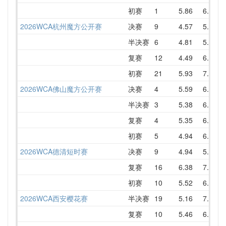
初赛
1
5.86
6.29
6
2026WCA杭州魔方公开赛
决赛
9
4.57
5.77
6
半决赛
6
4.81
5.71
6
复赛
12
4.49
6.25
6
初赛
21
5.93
7.31
5
2026WCA佛山魔方公开赛
决赛
4
5.59
6.28
7
半决赛
3
5.38
6.03
5
复赛
4
5.35
6.31
5
初赛
5
4.94
6.27
5
2026WCA德清短时赛
决赛
9
4.94
5.50
5
复赛
16
6.38
7.39
6
初赛
10
5.52
6.62
7
2026WCA西安樱花赛
半决赛
19
5.16
7.19
5
复赛
10
5.46
6.32
6