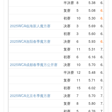
半决赛
8
5.38
6.09
1
复赛
5
5.08
6.04
5
初赛
10
5.30
6.24
7
2025WCA临海新人魔方赛
决赛
3
5.69
6.42
6
初赛
3
5.60
6.60
6
2025WCA洛阳春季魔方赛
决赛
6
5.93
6.30
6
复赛
11
5.31
7.05
7
初赛
6
6.16
6.42
6
2025WCA成都春季魔方公开赛
决赛
10
5.70
6.35
6
半决赛
12
5.48
6.54
7
复赛
11
5.71
6.69
5
初赛
15
6.02
7.95
6
2025WCA北京冬季魔方赛
决赛
7
5.70
7.17
7
复赛
8
5.80
7.58
7
初赛
5
6.76
7.14
8