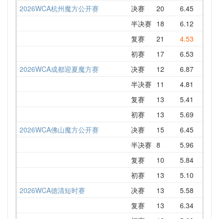
2026WCA杭州魔方公开赛
决赛
20
6.45
7.22
半决赛
18
6.12
6.96
复赛
21
4.53
7.24
初赛
17
6.53
6.85
2026WCA成都迎夏魔方赛
决赛
12
6.87
7.36
半决赛
11
4.81
6.17
复赛
13
5.41
6.69
初赛
13
5.69
6.50
2026WCA佛山魔方公开赛
决赛
15
6.45
7.24
半决赛
8
5.96
6.59
复赛
10
5.84
6.94
初赛
13
5.10
6.61
2026WCA德清短时赛
决赛
13
5.58
6.48
复赛
13
6.34
6.87