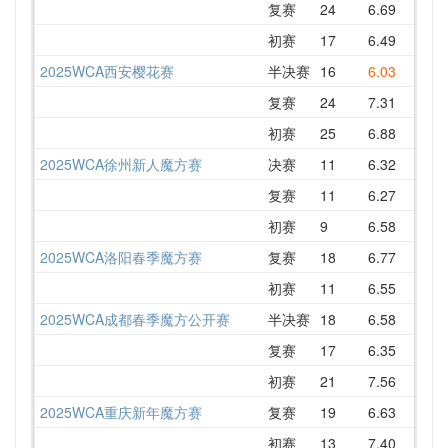
复赛
24
6.69
7.87
初赛
17
6.49
6.95
2025WCA西安樱花赛
半决赛
16
6.03
6.75
复赛
24
7.31
7.96
初赛
25
6.88
7.68
2025WCA徐州新人魔方赛
决赛
11
6.32
7.30
复赛
11
6.27
7.75
初赛
9
6.58
7.02
2025WCA洛阳春季魔方赛
复赛
18
6.77
7.83
初赛
11
6.55
7.41
2025WCA成都春季魔方公开赛
半决赛
18
6.58
7.72
复赛
17
6.35
7.40
初赛
21
7.56
8.40
2025WCA重庆新年魔方赛
复赛
19
6.63
7.96
初赛
13
7.40
7.55