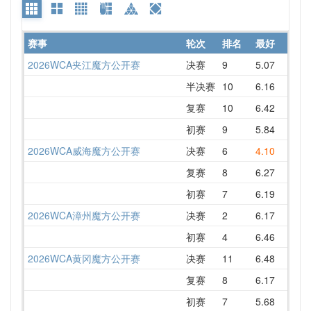
赛事
轮次
排名
最好
平均
2026WCA夹江魔方公开赛
决赛
9
5.07
5.99
半决赛
10
6.16
6.75
复赛
10
6.42
6.74
初赛
9
5.84
6.46
2026WCA威海魔方公开赛
决赛
6
4.10
5.68
复赛
8
6.27
6.73
初赛
7
6.19
6.78
2026WCA漳州魔方公开赛
决赛
2
6.17
6.73
初赛
4
6.46
6.84
2026WCA黄冈魔方公开赛
决赛
11
6.48
7.14
复赛
8
6.17
6.74
初赛
7
5.68
6.73