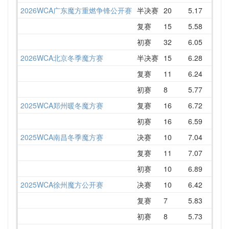
2026WCA广东魔方重燃争锋公开赛
半决赛
20
5.17
7.15
复赛
15
5.58
6.28
初赛
32
6.05
7.32
2026WCA北京冬季魔方赛
半决赛
15
6.28
6.98
复赛
11
6.24
6.68
初赛
8
5.77
6.25
2025WCA郑州暖冬魔方赛
复赛
16
6.72
7.23
初赛
16
6.59
7.28
2025WCA南昌冬季魔方赛
决赛
10
7.04
7.59
复赛
11
7.07
7.52
初赛
10
6.89
7.74
2025WCA徐州魔方公开赛
决赛
10
6.42
7.36
复赛
7
5.83
6.33
初赛
8
5.73
6.88