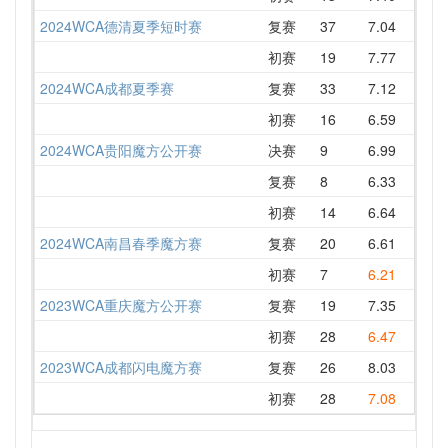
2024WCA德清夏季短时赛
复赛
37
7.04
9.80
初赛
19
7.77
8.30
2024WCA成都夏季赛
复赛
33
7.12
9.06
初赛
16
6.59
7.37
2024WCA贵阳魔方公开赛
决赛
9
6.99
8.56
复赛
8
6.33
6.88
初赛
14
6.64
8.18
2024WCA南昌春季魔方赛
复赛
20
6.61
8.68
初赛
7
6.21
7.11
2023WCA重庆魔方公开赛
复赛
19
7.35
8.45
初赛
28
6.47
9.34
2023WCA成都闪电魔方赛
复赛
26
8.03
8.99
初赛
28
7.08
9.25