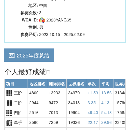
地区:
中国
参赛次数:
3
WCA ID:
2023YANG65
性别:
男
参赛经历:
2023.10.15 - 2025.02.09
2025年度总结
个人最好成绩
项目
地区排名
洲际排名
世界排名
单次
平均
世界排
三阶
4800
13233
34970
11.59
13.56
31348
二阶
2944
9472
34013
3.35
4.13
15796
四阶
2516
7013
19904
49.40
54.13
17564
单手
2560
7259
19326
22.17
29.96
23409