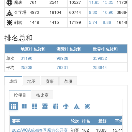
魔表
761
2541
10527
11.65
15.25
11700
金字塔
4972
16104
60744
9.30
10.90
38664
斜转
1449
4415
17199
5.74
8.86
16448
排名总和
地区排名总和
洲际排名总和
世界排名总和
单次
31190
99928
359832
平均
25308
76331
253844
成绩
地图
赛事
杂项
按项目
按比赛
赛事
轮次
排名
最好
平均
详
2025WCA成都春季魔方公开赛
初赛
162
13.83
15.41
15