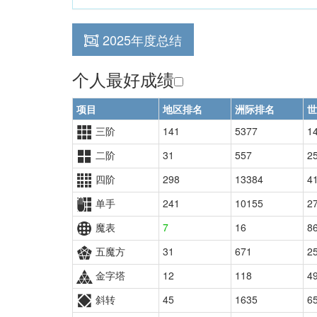
2025年度总结
个人最好成绩
项目
地区排名
洲际排名
世
三阶
141
5377
1
二阶
31
557
2
四阶
298
13384
4
单手
241
10155
2
魔表
7
16
8
五魔方
31
671
2
金字塔
12
118
4
斜转
45
1635
6