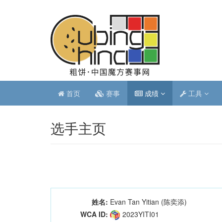
首页
赛事
成绩
工具
选手主页
姓名:
Evan Tan Yitian (陈奕添)
WCA ID:
2023YITI01