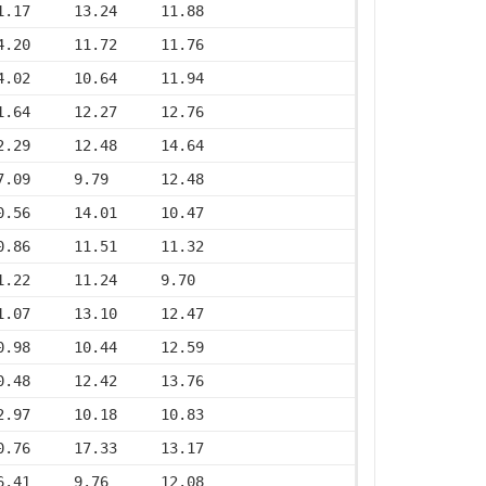
1.17     13.24     11.88
4.20     11.72     11.76
4.02     10.64     11.94
1.64     12.27     12.76
2.29     12.48     14.64
7.09     9.79      12.48
0.56     14.01     10.47
0.86     11.51     11.32
1.22     11.24     9.70
1.07     13.10     12.47
0.98     10.44     12.59
0.48     12.42     13.76
2.97     10.18     10.83
0.76     17.33     13.17
6.41     9.76      12.08