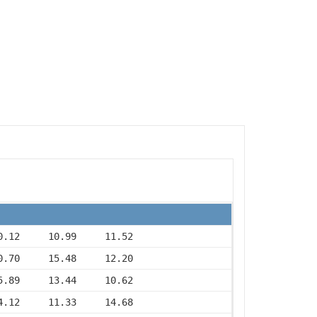
0.12     10.99     11.52
0.70     15.48     12.20
5.89     13.44     10.62
4.12     11.33     14.68