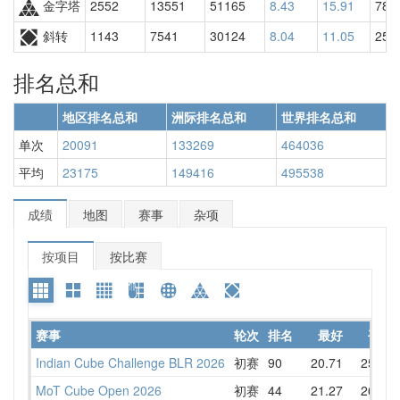
金字塔
2552
13551
51165
8.43
15.91
787
斜转
1143
7541
30124
8.04
11.05
254
排名总和
地区排名总和
洲际排名总和
世界排名总和
单次
20091
133269
464036
平均
23175
149416
495538
成绩
地图
赛事
杂项
按项目
按比赛
赛事
轮次
排名
最好
平均
Indian Cube Challenge BLR 2026
初赛
90
20.71
25.61
MoT Cube Open 2026
初赛
44
21.27
26.26