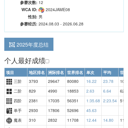
参赛次数:
12
WCA ID:
2024JAME08
性别:
男
参赛经历:
2024.08.03 - 2026.06.28
2025年度总结
个人最好成绩
项目
地区排名
洲际排名
世界排名
单次
平均
世界
三阶
3793
29647
80080
16.22
23.78
109
二阶
829
4990
18853
2.63
6.64
629
四阶
2381
17035
56351
1:35.68
2:23.54
519
单手
2930
17806
52696
45.63
魔表
310
2832
11708
12.44
14.80
112