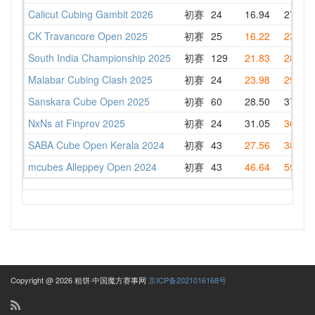
Calicut Cubing Gambit 2026
初赛
24
16.94
27.41
CK Travancore Open 2025
初赛
25
16.22
23.78
South India Championship 2025
初赛
129
21.83
28.13
Malabar Cubing Clash 2025
初赛
24
23.98
29.50
Sanskara Cube Open 2025
初赛
60
28.50
37.62
NxNs at Finprov 2025
初赛
24
31.05
36.00
SABA Cube Open Kerala 2024
初赛
43
27.56
38.48
mcubes Alleppey Open 2024
初赛
43
46.64
59.15
Copyright @ 2026 粗饼·中国魔方赛事网
京ICP备2021016168号