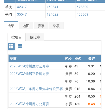
单次
42317
150841
576329
平均
35547
124622
453869
成绩
地图
赛事
杂项
按项目
按比赛
赛事
轮次
排名
最好
平均
2026WCA漳州魔方公开赛
初赛
49
9.91
12.48
2026WCA仙居正阶魔方赛
复赛
89
10.20
13.76
初赛
76
10.36
11.93
2026WCA广东魔方重燃争锋公开赛
复赛
212
10.84
11.58
初赛
204
10.50
11.04
2025WCA徐州魔方公开赛
初赛
130
8.48
14.65