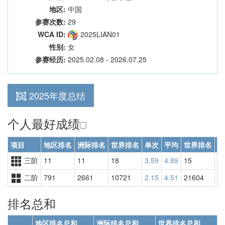
地区:
中国
参赛次数:
29
WCA ID:
2025LIAN01
性别:
女
参赛经历:
2025.02.08 - 2026.07.25
2025年度总结
个人最好成绩
项目
地区排名
洲际排名
世界排名
单次
平均
世界排名
洲
三阶
11
11
18
3.59
4.89
15
1
二阶
791
2661
10721
2.15
4.51
21604
6
排名总和
地区排名总和
洲际排名总和
世界排名总和