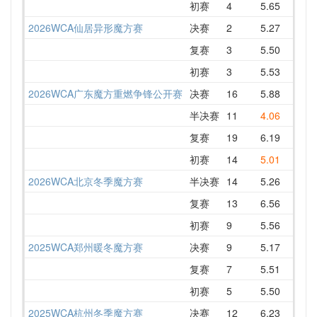
初赛
4
5.65
6.16
2026WCA仙居异形魔方赛
决赛
2
5.27
6.16
复赛
3
5.50
6.11
初赛
3
5.53
5.88
2026WCA广东魔方重燃争锋公开赛
决赛
16
5.88
半决赛
11
4.06
5.84
复赛
19
6.19
6.53
初赛
14
5.01
6.38
2026WCA北京冬季魔方赛
半决赛
14
5.26
6.87
复赛
13
6.56
7.02
初赛
9
5.56
6.31
2025WCA郑州暖冬魔方赛
决赛
9
5.17
6.53
复赛
7
5.51
5.81
初赛
5
5.50
5.70
2025WCA杭州冬季魔方赛
决赛
12
6.23
6.87