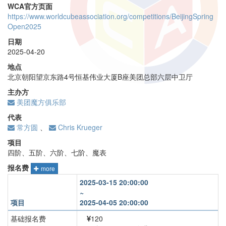
WCA官方页面
https://www.worldcubeassociation.org/competitions/BeijingSpring
Open2025
日期
2025-04-20
地点
北京朝阳望京东路4号恒基伟业大厦B座美团总部六层中卫厅
主办方
美团魔方俱乐部
代表
常方圆
、
Chris Krueger
项目
四阶、五阶、六阶、七阶、魔表
报名费
more
2025-03-15 20:00:00
~
项目
2025-04-05 20:00:00
基础报名费
120