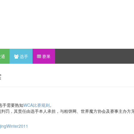
交通
选手
赛果
赛
选手需要熟知
WCA比赛规则
。
到判罚，其责任由选手本人承担，与粗饼网、世界魔方协会及赛事主办方
ijingWinter2011