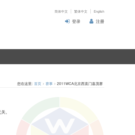
简体中文
繁体中文
English
登录
注册
您在这里:
首页
赛事
2011WCA北京西直门嘉茂赛
无关。