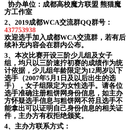
协办单位：成都高校魔方联盟 熊猫魔
方工作室
2、2019成都WCA交流群QQ群号：
437753938
欢迎选手加入成都WCA交流群，若有后
续补充内容会在群内公布。
3
、
本次比赛开设三阶少儿组及女子
组，均只以三阶速拧初赛的成绩作为统
计依据，少儿组年龄限定为12周岁以下
选手
（
2007
年5
月1
日及以后出生的选
手）
，女子组限定为女性选手。请各位
选手准确注册粗饼网身份信息，如主办
方怀疑选手信息与粗饼网不符且选手不
能拿出可以证明自己身份信息的相关证
件，主办方有权拒绝颁奖。
4、主办方联系方式：