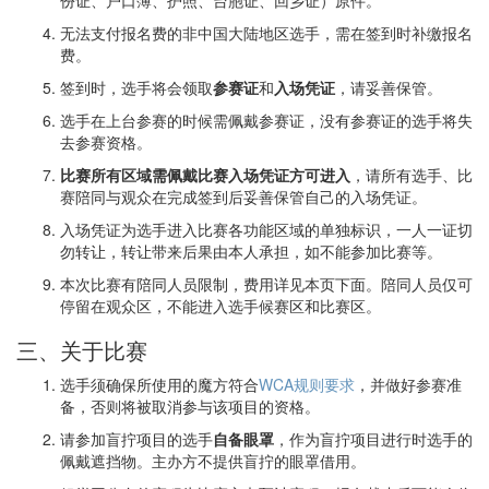
无法支付报名费的非中国大陆地区选手，需在签到时补缴报名
费。
签到时，选手将会领取
参赛证
和
入场凭证
，请妥善保管。
选手在上台参赛的时候需佩戴参赛证，没有参赛证的选手将失
去参赛资格。
比赛所有区域需佩戴比赛入场凭证方可进入
，请所有选手、比
赛陪同与观众在完成签到后妥善保管自己的入场凭证。
入场凭证为选手进入比赛各功能区域的单独标识，一人一证切
勿转让，转让带来后果由本人承担，如不能参加比赛等。
本次比赛有陪同人员限制，费用详见本页下面。陪同人员仅可
停留在观众区，不能进入选手候赛区和比赛区。
三、关于比赛
选手须确保所使用的魔方符合
WCA规则要求
，并做好参赛准
备，否则将被取消参与该项目的资格。
请参加盲拧项目的选手
自备眼罩
，作为盲拧项目进行时选手的
佩戴遮挡物。主办方不提供盲拧的眼罩借用。