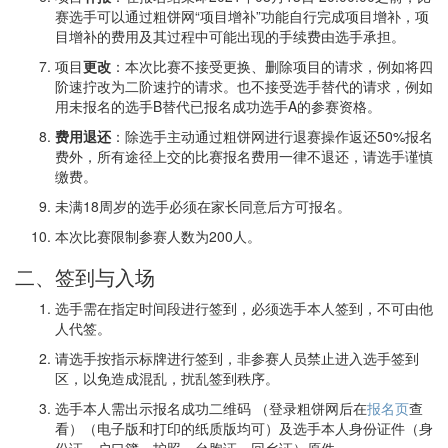
赛选手可以通过粗饼网“项目增补”功能自行完成项目增补，项
目增补的费用及其过程中可能出现的手续费由选手承担。
项目
更改
：本次比赛不接受更换、删除项目的请求，例如将四
阶速拧改为二阶速拧的请求。也不接受选手替代的请求，例如
用未报名的选手B替代已报名成功选手A的参赛资格。
费用退还
：除选手主动通过粗饼网进行退赛操作返还50%报名
费外，所有途径上交的比赛报名费用一律不退还，请选手谨慎
缴费。
未满18周岁的选手必须在家长同意后方可报名。
本次比赛限制参赛人数为200人。
二、签到与入场
选手需在指定时间段进行签到，必须选手本人签到，不可由他
人代签。
请选手按指示标牌进行签到，非参赛人员禁止进入选手签到
区，以免造成混乱，扰乱签到秩序。
选手本人需出示报名成功二维码 （登录粗饼网后在
报名页
查
看）（电子版和打印的纸质版均可）及选手本人身份证件（身
份证、户口簿、护照、台胞证、回乡证）原件。