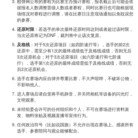
粗饼网公布的赛程为比赛主办预计赛程，报名截止后可能会依
据报名人数调整晋级人数或者赛程，同时比赛日也可能根据现
场情况对赛程进行调整，请在比赛日注意现场通知以免耽误您
的参赛。
还原时限
：若选手的单次最终还原时间达到或者超过该时限，
当次还原将记为DNF，裁判将中止该次复原。
及格线
：对于5次还原项目（如四阶速拧等），选手的前2次
还原中，需至少有1次的最终成绩低于及格线成绩，否则无后
3次还原机会；对于3次还原项目（如六阶速拧和七阶速
拧），选手第1次还原的最终成绩需低于及格线成绩，否则无
后2次还原机会。
选手在赛场内应自律并尊重比赛，不大声喧哗，不破坏公物，
不影响他人。
进入赛场后请自觉将手机静音，并关闭相机等设备的闪光灯，
文明观赛。
未经组委会许可的任何组织和个人，不可在赛场进行资料派
发、物料张贴及视频直播等宣传行为。
任何政治符号（比如说国旗）不允许出现在赛场上。感谢所有
选手、参赛陪同与观众能够配合。