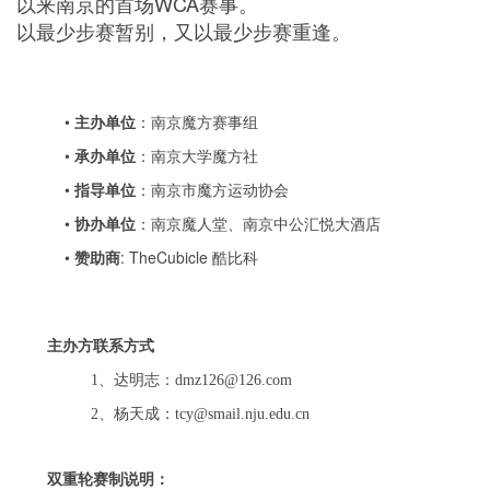
以来南京的首场WCA赛事。
以最少步赛暂别，又以最少步赛重逢。
•
主办单位
：南京魔方赛事组
•
承办单位
：南京大学魔方社
•
指导单位
：南京市魔方运动协会
•
协办单位
：南京魔人堂、南京中公汇悦大酒店
•
赞助商
: TheCubicle 酷比科
主办方联系方式
1、达明志：dmz126@126.com
2、杨天成：tcy@smail.nju.edu.cn
双重轮赛制说明：