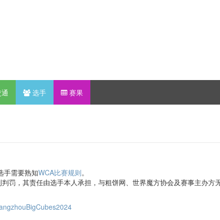
交通
选手
赛果
选手需要熟知
WCA比赛规则
。
到判罚，其责任由选手本人承担，与粗饼网、世界魔方协会及赛事主办方
/GuangzhouBigCubes2024