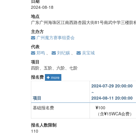
日期
2024-08-18
地点
广东广州海珠区江南西路杏园大街81号南武中学三楼阶
主办方
广州魔方赛事组委会
代表
郑鸣
、
刘纪赐
、
吴宝城
项目
四阶、五阶、六阶、七阶
报名费
more
2024-07-29 20:00:00
~
项目
2024-08-11 20:00:00
基础报名费
100
（含
15WCA会费）
四阶
+
40
报名人数限制
110
五阶
+
40