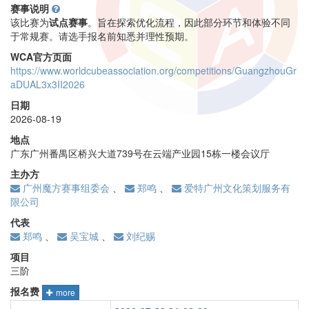
赛事说明
该比赛为
试点赛事
。旨在探索优化流程，因此部分环节和体验不同
于常规赛。请选手报名前知悉并理性预期。
WCA官方页面
https://www.worldcubeassociation.org/competitions/GuangzhouGr
aDUAL3x3II2026
日期
2026-08-19
地点
广东广州番禺区桥兴大道739号在云端产业园15栋一楼会议厅
主办方
广州魔方赛事组委会
、
郑鸣
、
爱特广州文化策划服务有
限公司
代表
郑鸣
、
吴宝城
、
刘纪赐
项目
三阶
报名费
more