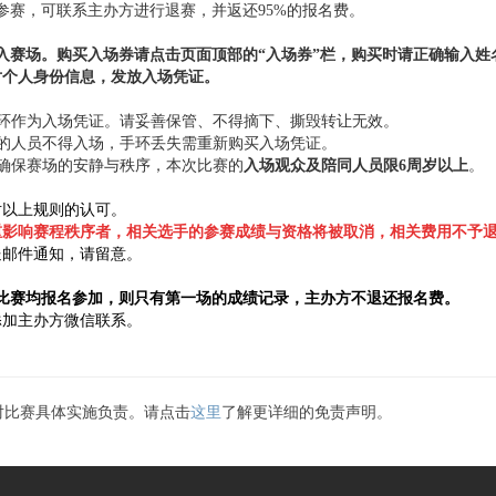
参赛，可联系主办方进行退赛，并返还95%的报名费。
入赛场。购买入场券请点击页面顶部的“入场券”栏，购买时请正确输入
对个人身份信息，发放入场凭证。
佩戴手环作为入场凭证。请妥善保管、不得摘下、撕毁转让无效。
手环的人员不得入场，手环丢失需重新购买入场凭证。
保持确保赛场的安静与秩序，本次比赛的
入场观众及陪同人员限6周岁以上
。
对以上规则的认可。
重影响赛程秩序者，相关选手的参赛成绩与资格将被取消，相关费用不予
送邮件通知，请留意。
场比赛均报名参加，则只有第一场的成绩记录，主办方不退还报名费。
添加主办方微信联系。
对比赛具体实施负责。请点击
这里
了解更详细的免责声明。