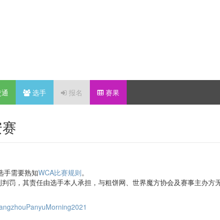
交通
选手
报名
赛果
安赛
选手需要熟知
WCA比赛规则
。
到判罚，其责任由选手本人承担，与粗饼网、世界魔方协会及赛事主办方
/GuangzhouPanyuMorning2021