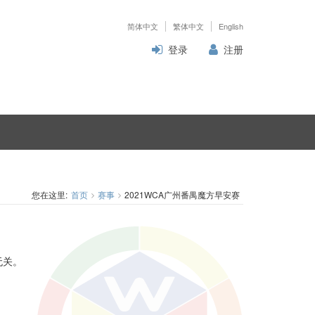
简体中文
繁体中文
English
登录
注册
您在这里:
首页
赛事
2021WCA广州番禺魔方早安赛
无关。