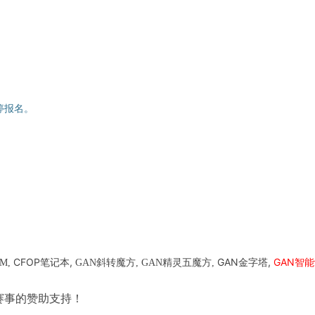
间暂停报名。
CFOP笔记本,
GAN金字塔,
GAN智能
4M,
GAN斜转魔方, GAN精灵五魔方,
赛事的赞助支持！