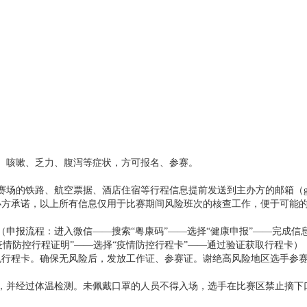
、咳嗽、乏力、腹泻等症状，方可报名、参赛。
的铁路、航空票据、酒店住宿等行程信息提前发送到主办方的邮箱（gzcubet
办方承诺，以上所有信息仅用于比赛期间风险班次的核查工作，便于可能
（申报流程：进入微信——搜索“粤康码”——选择“健康申报”——完成
“疫情防控行程证明”——选择“疫情防控行程卡”——通过验证获取行程
色行程卡。确保无风险后，发放工作证、参赛证。谢绝高风险地区选手参赛
，并经过体温检测。未佩戴口罩的人员不得入场，选手在比赛区禁止摘下