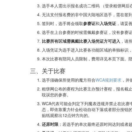
选手本人需出示报名成功二维码 （登录粗饼网后
无法支付报名费的非中国大陆地区选手，需在签
签到时，选手将会领取
参赛证
和
入场凭证
，请妥
选手在上台参赛的时候需佩戴参赛证，没有参赛
比赛所有区域需佩戴比赛入场凭证方可进入
，请
入场凭证为选手进入比赛各功能区域的单独标识
本次比赛有陪同人员限制，费用详见本页下面。
三、关于比赛
选手须确保所使用的魔方符合
WCA规则要求
，并
粗饼网公布的赛程为比赛主办预计赛程，报名截
耽误您的参赛。
WCA代表可能会判定下列魔表违规并禁止在比赛中
态，即依靠重力针会松动自动下落或者部分按钮
贴纸观察出12点钟方向的。
还原时限
：若选手的单次最终还原时间达到或者超