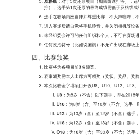
及格线
：对于5次还原项目（如四阶速拧等），选
拧），选手第1次还原的最终成绩需低于及格线成
选手在赛场内应自律并尊重比赛，不大声喧哗，
进入赛场后请自觉将手机静音，并关闭相机等设
未经组委会许可的任何组织和个人，不可在赛场
任何政治符号（比如说国旗）不允许出现在赛场
四、比赛颁奖
比赛将为各项目前
3
名颁奖。
赛事颁奖需本人出席方可领奖（奖状、奖品、奖
本次比赛金字塔项目开设U8、U10、U12、U1
U8：
为8岁（不含）以下选手，即在2018
U10：
为8岁（含）至10岁（不含）选手，即在
U12：
为10岁（含）至12岁（不含）选手，即
U18：
为12岁（含）至18岁（不含）选手，即
O18：
为18岁（含）至30岁（不含）选手，即