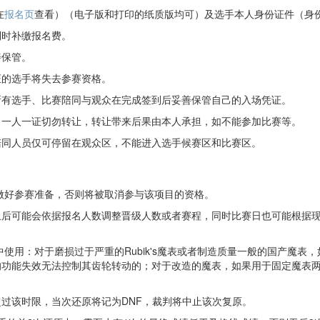
在
报名页
查看）（电子版和打印的纸质版均可）及选手本人身份证件（身
到时补缴报名费。
善保管。
证的选手将失去参赛资格。
所有选手、比赛陪同与观众在完成签到后妥善保管自己的入场凭证。
，一人一证切勿转让，转让带来后果由本人承担，如不能参加比赛等。
陪同人员仅可停留在观众区，不能进入选手候赛区和比赛区。
做好参赛准备，否则将被取消参与该项目的资格。
止后可能会依据报名人数调整晋级人数或者赛程，同时比赛日也可能根据
使用：对于磨损过于严重的Rubik's魔表或者制造质量一般的国产魔表，
的功能失效无法控制其齿轮转动的；对于改造的魔表，如果用于固定魔表
过该时限，当次还原将记为DNF，裁判将中止该次复原。