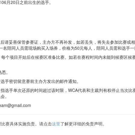
年06月20日之前出生的选手。
到，签到后请妥善保管参赛证，主办方不再补发，如若丢失，将失去参加比赛
一名陪同人员需现场购买入场券，价格为50元每人，陪同人员需和选手一
，每个项目开始后在候赛区准备比赛。如若在赛程时间内未能到候赛区候
熟悉。
请选手密切留意赛前主办方发出的邮件通知。
指选手单次还原的时间超过该时限，WCA代表和主裁判有权停止当次比
机会。
m@gmail.com
对比赛具体实施负责。请点击
这里
了解更详细的免责声明。