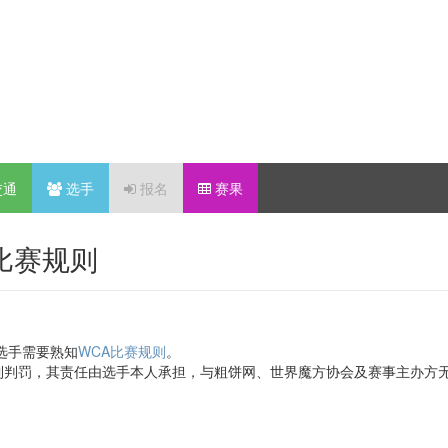
交通
选手
报名
赛果
-比赛规则
选手需要熟知
WCA比赛规则
。
到判罚，其责任由选手本人承担，与粗饼网、世界魔方协会及赛事主办方