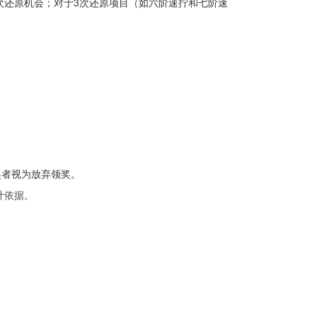
次还原机会；对于3次还原项目（如六阶速拧和七阶速
奖者视为放弃领奖。
计依据。