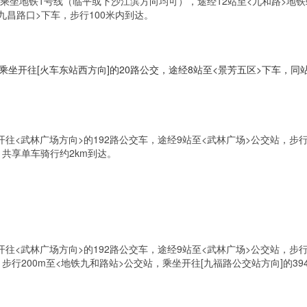
 乘坐地铁1号线（临平或下沙江滨方向均可），途经12站至<九和路>地铁
路九昌路口>下车，步行100米内到达。
坐开往[火车东站西方向]的20路公交，途经8站至<景芳五区>下车，同站
开往<武林广场方向>的192路公交车，途经9站至<武林广场>公交站，步行
，共享单车骑行约2km到达。
开往<武林广场方向>的192路公交车，途经9站至<武林广场>公交站，步行
步行200m至<地铁九和路站>公交站，乘坐开往[九福路公交站方向]的39