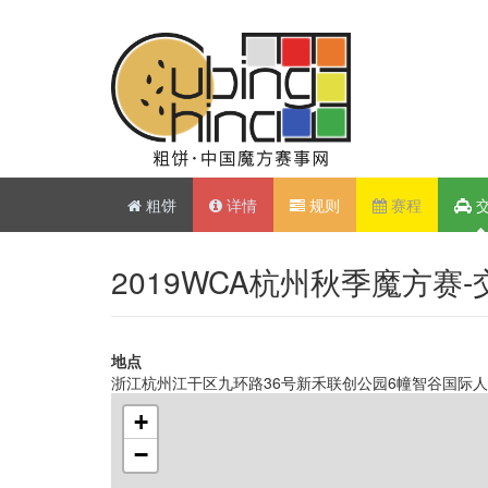
粗饼
详情
规则
赛程
2019WCA杭州秋季魔方赛
地点
浙江杭州江干区九环路36号新禾联创公园6幢智谷国际
+
−