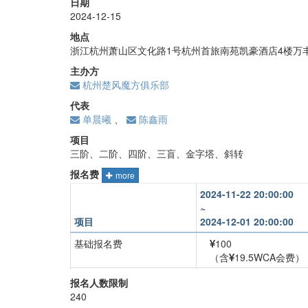
日期
2024-12-15
地点
浙江杭州萧山区文化路1号杭州首旅南苑凯豪酒店4楼万
主办方
杭州楚风魔方俱乐部
代表
单晨曦
、
陈鑫雨
项目
三阶、二阶、四阶、三盲、金字塔、斜转
报名费
more
2024-11-22 20:00:00
~
项目
2024-12-01 20:00:00
基础报名费
100
（含
19.5WCA会费）
三阶
+
30
报名人数限制
240
二阶
+
45