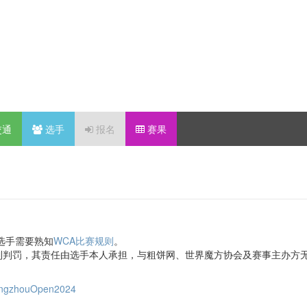
交通
选手
报名
赛果
选手需要熟知
WCA比赛规则
。
到判罚，其责任由选手本人承担，与粗饼网、世界魔方协会及赛事主办方
/HangzhouOpen2024