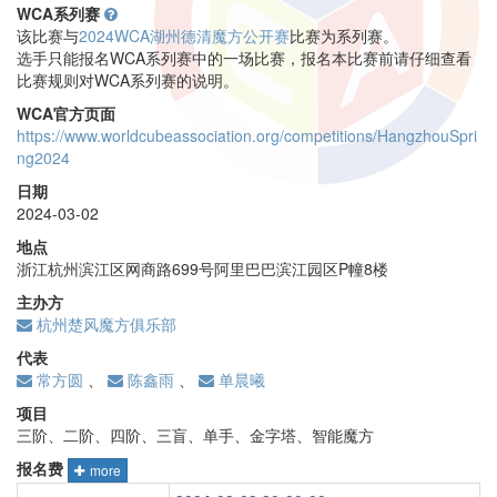
WCA系列赛
该比赛与
2024WCA湖州德清魔方公开赛
比赛为系列赛。
选手只能报名WCA系列赛中的一场比赛，报名本比赛前请仔细查看
比赛规则对WCA系列赛的说明。
WCA官方页面
https://www.worldcubeassociation.org/competitions/HangzhouSpri
ng2024
日期
2024-03-02
地点
浙江杭州滨江区网商路699号阿里巴巴滨江园区P幢8楼
主办方
杭州楚风魔方俱乐部
代表
常方圆
、
陈鑫雨
、
单晨曦
项目
三阶、二阶、四阶、三盲、单手、金字塔、智能魔方
报名费
more