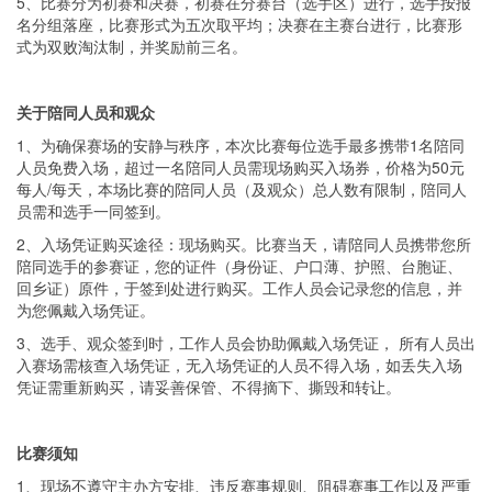
5
、
比赛分为初赛和决赛，初赛在分赛台（选手区）进行，选手按报
名分组落座，比赛形式为五次取平均；决赛在主赛台进行，比赛形
式为双败淘汰制，并奖励前三名。
关于陪同人员和观众
1、为确保赛场的安静与秩序，本次比赛每位选手最多携带1名陪同
人员免费入场，超过一名陪同人员需现场购买入场券，价格为50元
每人/每天，本场比赛的陪同人员（及观众）总人数有限制，陪同人
员需和选手一同签到。
2、入场凭证购买途径：现场购买。比赛当天，请陪同人员携带您所
陪同选手的参赛证，您的证件（身份证、户口薄、护照、台胞证、
回乡证）原件，于签到处进行购买。工作人员会记录您的信息，并
为您佩戴入场凭证。
3、选手、观众签到时，工作人员会协助佩戴入场凭证， 所有人员出
入赛场需核查入场凭证，无入场凭证的人员不得入场，如丢失入场
凭证需重新购买，请妥善保管、不得摘下、撕毁和转让。
比赛
须知
1、现场不遵守主办方安排、违反赛事规则、阻碍赛事工作以及严重