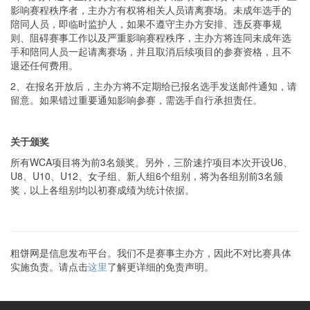
影响赛程秩序者，主办方有权将相关人员请离赛场。未成年选手的
陪同人员，即临时监护人，如果不遵守主办方安排、违反赛事规
则、阻碍赛事工作以及严重影响赛程秩序，主办方将连同未成年选
手和陪同人员一起请离赛场，并且取消后续项目的参赛资格，且不
退还任何费用。
2、在报名开放后，主办方将不定期给已报名选手发送邮件通知，请
留意。如果错过重要通知影响参赛，需选手自行承担责任。
关于颁奖
所有
WCA项目将为前3名颁奖。另外，三阶速拧项目本次开设
U6
、
U8、U10、U12、女子组、新人组
6
个组别，将为各组别前
3名颁
奖，以上各组别均以初赛成绩为统计依据。
粗饼网是信息发布平台。我们不是赛事主办方，因此不对比赛具体
实施负责。请点击
这里
了解更详细的免责声明。