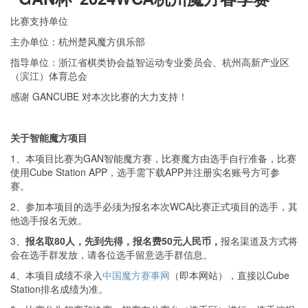
比赛支持单位
主办单位：杭州楚风魔方俱乐部
指导单位：浙江省棋类协会益智运动专业委员会、杭州高新产业区
（滨江）体育总会
感谢
GANCUBE
对本次比赛的大力支持！
关于智能魔方项目
1
、
本
项目比赛为
GAN
智能魔方赛
，比赛魔方由选手自行准备，比赛
使用
Cube Station
APP，选手需下载APP并注册实名账号方可参
赛。
2
、
参加本项目的选手必须为报名本次
WCA比赛正式项目的选手，其
他选手报名无效。
3
、
报名取
80
人，先到先得，报名费
50元人民币，
报名渠道及方式将
会在选手群发放，请各位选手留意选手群信息。
4
、
本项目成绩不录入
中国魔方赛事网
（即本网站），直接以
Cube
Station
排名成绩为准。