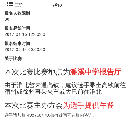
三阶
+
10
报名人数限制
二阶
+
10
80
四阶
+
15
报名起始时间
2017-04-15 12:00:00
三盲
+
15
报名结束时间
单手
+
15
2017-05-14 00:00:00
五魔方
+
20
关于比赛
金字塔
+
20
本次比赛比赛地点为
濉溪中学报告厅
斜转
+
20
由于淮北暂未通高铁，建议选手乘坐高铁前往
宿州或徐州再乘火车或大巴前往淮北
本次比赛主办方会
为选手提供午餐
选手请加群 498768470.如有疑问可在群内咨询。