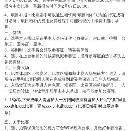
报名本次比赛，重新报名时间为2月07日20:00。
4、项目补报：比赛选手可以通过粗饼网“项目增补”功能自行完成项
目增补，项目增补的费用及其过程中可能出现的手续费由选手承
担。
三、签到
2、选手本人需出示选手本人身份证件（身份证、户口簿、护照、台
胞证、回乡证）原件。
3、签到时，选手将会领取参赛证，请妥善保管。
4、选手在上台参赛的时候需佩戴参赛证，没有参赛证的选手将失去
参赛资格。
四、比赛入场
1、比赛休息区、候赛区、比赛区需佩戴比赛入场凭证方可进入，请
所有选手和比赛陪同人员在完成签到后妥善保管自己的入场凭证。
2、入场凭证为选手进入休息区、候赛区、比赛区的单独标识，一人
一证切勿转让，转让带来后果由本人承担，如不能参加比赛等。
18岁以下未成年人需监护人一方陪同或持有监护人所写字条“同意
3、
xxx
参加
xxx
比赛，署名
xxx
，电话
xxxx
”（比赛日签到时出示该字
条）
五、关于比赛
1、选手须确保所使用的魔方符合WCA规则要求，并做好参赛准备，