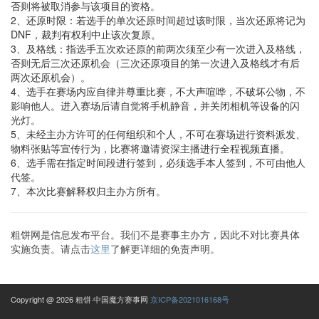
否则将被取消参与该项目的资格。
2、还原时限：若选手的单次还原时间超过该时限，当次还原将记为
DNF，裁判有权利中止该次复原。
3、及格线：指选手五次欢还原的前两次须至少有一次进入及格线，
否则无后三次还原机会（三次还原项目的第一次进入及格线才有后
两次还原机会）。
4、选手在赛场内应自律并尊重比赛，不大声喧哗，不破坏公物，不
影响他人。进入赛场后请自觉将手机静音，并关闭相机等设备的闪
光灯。
5、未经主办方许可的任何组织和个人，不可在赛场进行资料派发、
物料张贴等宣传行为，比赛将邀请资深主播进行全程视频直播。
6、选手需在指定时间段进行签到，必须选手本人签到，不可由他人
代签。
7、本次比赛解释权归主办方所有。
粗饼网是信息发布平台。我们不是赛事主办方，因此不对比赛具体
实施负责。请点击
这里
了解更详细的免责声明。
Copyright @ 2026 粗饼·中国魔方赛事网
京ICP备2021016168号