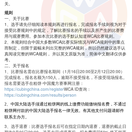
关。
规则
一、关于比赛
1、选手请先仔细阅读本规则再进行报名，完成报名手续则视为对于
接受比赛规则中的规定，了解比赛报名的手续以及所产生的比赛费
用与观赛费用。参加本次比赛的选手默认知道WCA比赛规则。
2、本规则结合中国大多数WCA比赛实际情况与WCA规则中的重点
而制定，但限于篇幅未列出完整的WCA规则，所以仍然建议选手认
真阅读完整的WCA规则， 并以英文原版为准，简体中文翻译仅供参
考。
二、关于报名
1、比赛报名需在比赛报名期间（1月16日20:00至2月12日20:00）
完成报名，报名名额为150人，逾期不接受报名，不接受现场报名。
报名需要选手在粗饼·中国魔方赛事网注册：
https://cubingchina.com/register
WCA ID查询：
https://cubingchina.com/results/person
2、中国大陆选手须通过粗饼网的线上缴费功能缴纳报名费，不通过
粗饼网付款的中国大陆选手报名一律无效。有其他支付问题请邮件
联系主办方。
3、选手退赛：比赛选手报名后可在指定日期内退赛，退赛的截止日
期为2月06日20:00。选手在完成退赛后，报名费退回50%,将不能再