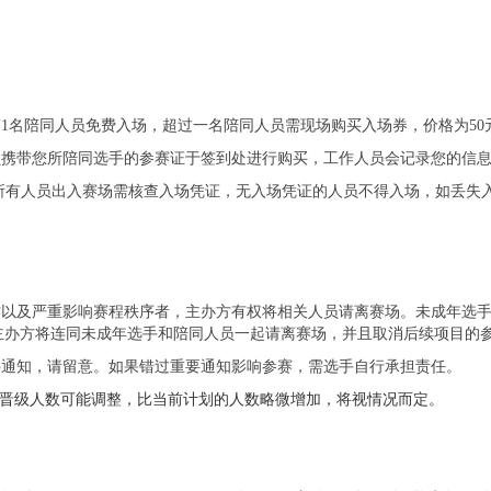
带1名陪同人员免费入场，超过一名陪同人员需现场购买入场券，价格为50
员携带您所陪同选手的参赛证于签到处进行购买，工作人员会记录您的信
 所有人员出入赛场需核查入场凭证，无入场凭证的人员不得入场，如丢失
作以及严重影响赛程秩序者，主办方有权将相关人员请离赛场。未成年选
主办方将连同未成年选手和陪同人员一起请离赛场，并且取消后续项目的
件通知，请留意。如果错过重要通知影响参赛，需选手自行承担责任。
三阶半决赛的晋级人数可能调整，比当前计划的人数略微增加，将视情况而定。