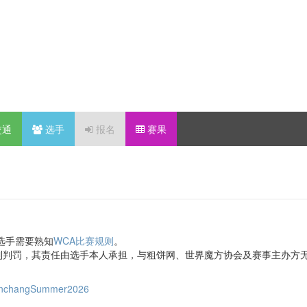
交通
选手
报名
赛果
选手需要熟知
WCA比赛规则
。
到判罚，其责任由选手本人承担，与粗饼网、世界魔方协会及赛事主办方
/NanchangSummer2026