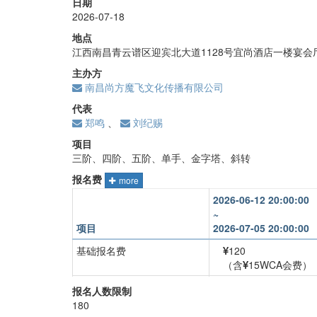
日期
2026-07-18
地点
江西南昌青云谱区迎宾北大道1128号宜尚酒店一楼宴会
主办方
南昌尚方魔飞文化传播有限公司
代表
郑鸣
、
刘纪赐
项目
三阶、四阶、五阶、单手、金字塔、斜转
报名费
more
2026-06-12 20:00:00
~
项目
2026-07-05 20:00:00
基础报名费
120
（含
15WCA会费）
三阶
+
40
报名人数限制
180
四阶
+
30