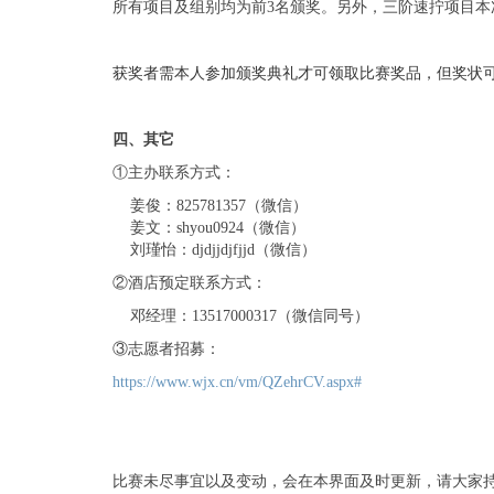
所有
项目及组别均为前3名颁奖。另外，三阶速拧项目本
获奖者需本人参加颁奖典礼才可领取比赛奖品，但奖状
四、其它
①主办联系方式：
姜俊：825781357（微信）
姜文：shyou0924（微信）
刘瑾怡：djdjjdjfjjd（微信）
②酒店预定联系方式：
邓经理：13517000317（微信同号）
③志愿者招募：
https://www.wjx.cn/vm/QZehrCV.aspx#
比赛未尽事宜以及变动，会在本界面及时更新，请大家