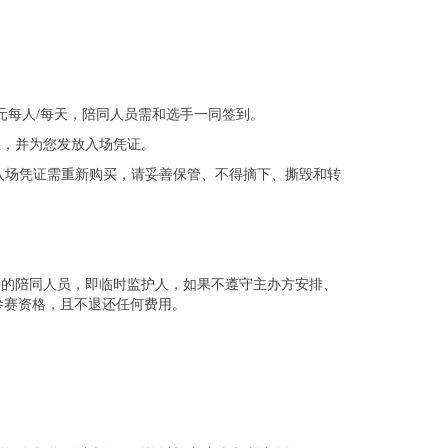
元每人/每天，陪同人员需和选手一同签到。
息，并为您发放入场凭证。
入场凭证需重新购买，请妥善保管、不得摘下、撕毁和转
手的陪同人员，即临时监护人，如果不遵守主办方安排、
参赛资格，且不退还任何费用。