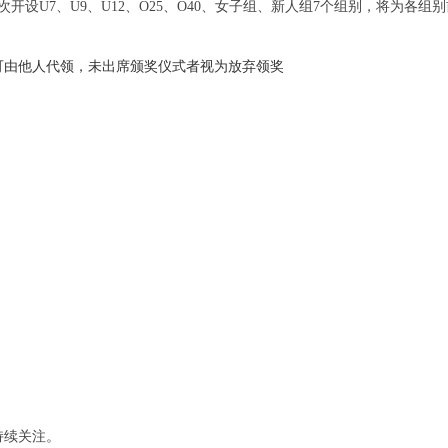
次开设
U7
、
U9、U12、O25、O40、女子组、新人组7
个组别，将为各组别
可由他人代领，未出席颁奖仪式者视为放弃领奖
持续关注。