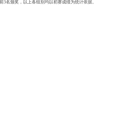
前
3名颁奖，以上各组别均以初赛成绩为统计依据。