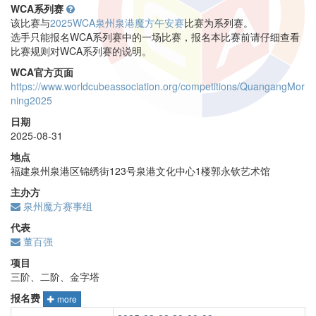
WCA系列赛
该比赛与
2025WCA泉州泉港魔方午安赛
比赛为系列赛。
选手只能报名WCA系列赛中的一场比赛，报名本比赛前请仔细查看
比赛规则对WCA系列赛的说明。
WCA官方页面
https://www.worldcubeassociation.org/competitions/QuangangMor
ning2025
日期
2025-08-31
地点
福建泉州泉港区锦绣街123号泉港文化中心1楼郭永钦艺术馆
主办方
泉州魔方赛事组
代表
董百强
项目
三阶、二阶、金字塔
报名费
more