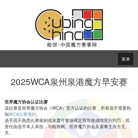
菜单
2025WCA泉州泉港魔方早安赛
世界魔方协会认证比赛
该比赛是世界魔方协会（WCA）官方认证的比赛，所有选手需要熟
知
WCA比赛规则
。
选手因不熟悉比赛规则或未遵守赛场规定而导致成绩受到判罚，其
责任由选手本人承担，与粗饼网、世界魔方协会及赛事主办方无
关。