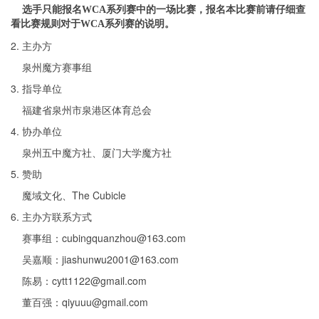
选手只能报名WCA系列赛中的一场比赛，
报名本比赛前请仔细查
看比赛规则对于WCA系列赛的说明。
2. 主办方
泉州魔方赛事组
3. 指导单位
福建省泉州市泉港区体育总会
4. 协办单位
泉州五中魔方社、厦门大学魔方社
5. 赞助
魔域文化、The Cubicle
6. 主办方联系方式
赛事组：cubingquanzhou@163.com
吴嘉顺：jiashunwu2001@163.com
陈易：cytt1122@gmail.com
董百强：qiyuuu@gmail.com