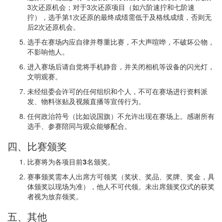
3次还原机会；对于3次还原项目（如六阶速拧和七阶速
拧），选手第1次还原的最终成绩需低于及格线成绩，否则无
后2次还原机会。
选手在赛场内应自律并尊重比赛，不大声喧哗，不破坏公物，
不影响他人。
进入赛场后请自觉将手机静音，并关闭相机等设备的闪光灯，
文明观赛。
未经组委会许可的任何组织和个人，不可在赛场进行资料派
发、物料张贴及视频直播等宣传行为。
任何政治符号（比如说国旗）不允许出现在赛场上。感谢所有
选手、参赛陪同与观众能够配合。
四、比赛颁奖
比赛将为各项目前
3
名颁奖。
赛事颁奖需本人出席方可领奖（奖状、奖品、奖牌、奖金，具
体颁奖以现场为准），他人不可代领。未出席颁奖仪式的获奖
者视为放弃领奖。
五、其他