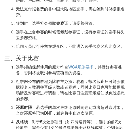
无法支付报名费的非中国大陆地区选手，需在签到时补缴报名
费。
签到时，选手将会领取
参赛证
，请妥善保管。
选手在上台参赛的时候需佩戴参赛证，没有参赛证的选手将失
去参赛资格。
陪同人员仅可停留在观众区，不能进入选手候赛区和比赛区。
三、关于比赛
选手须确保所使用的魔方符合
WCA规则要求
，并做好参赛准
备，否则将被取消参与该项目的资格。
粗饼网公布的赛程为比赛主办预计赛程，报名截止后可能会依
据报名人数调整晋级人数或者赛程，同时比赛日也可能根据现
场情况对赛程进行调整，请在比赛日注意现场通知以免耽误您
的参赛。
还原时限
：若选手的单次最终还原时间达到或者超过该时限，
当次还原将记为DNF，裁判将中止该次复原。
及格线
：对于5次还原项目（如四阶速拧等），选手的前2次
还原中，需至少有1次的最终成绩低于及格线成绩，否则无后