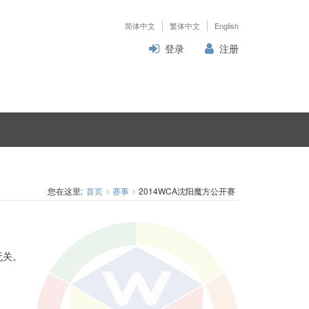
简体中文
繁体中文
English
登录
注册
您在这里:
首页
赛事
2014WCA沈阳魔方公开赛
无关。