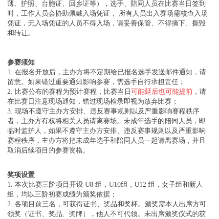
薄、护照、台胞证、回乡证等），选手、陪同人员在比赛当日签到
时，工作人员会协助佩戴入场凭证， 所有人员出入赛场需核查入场
凭证，无入场凭证的人员不得入场，请妥善保管、不得摘下、撕毁
和转让。
参赛须知
1. 在报名开放后，主办方将不定期给已报名选手发送邮件通知，请
留意。如果错过重要通知影响参赛，需选手自行承担责任；
2. 比赛公布的赛程为预计赛程，比赛当日
可能延后也可能提前
，请
在比赛日注意现场通知，错过现场检录即视为放弃比赛；
3. 现场不遵守主办方安排、违反赛事规则以及严重影响赛程秩序
者，主办方有权将相关人员请离赛场。未成年选手的陪同人员，即
临时监护人，如果不遵守主办方安排、违反赛事规则以及严重影响
赛程秩序，主办方将把未成年选手和陪同人员一起请离赛场，并且
取消后续项目的参赛资格。
奖项设置
1. 本次比赛三阶项目开设 U8 组，U10组，U12 组，女子组和新人
组，均以三阶初赛成绩为颁奖依据；
2. 各项目前三名，可获得证书、奖品和奖杯。颁奖需本人出席方可
领奖（证书、奖品、奖牌），他人不可代领。未出席颁奖仪式的获