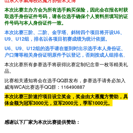
山东大学威海校区魔方协会宋文博
斜转
+
30
+
45
本次比赛主办方会为所有选手购买保险，因此会在报名时获
取选手身份证件号码，请各位选手确保个人资料所填写的证
SQ1
+
30
+
45
件号码与本人身份证件一致。
四盲
+
40
+
60
本
次比赛三阶、二阶、金字塔、斜转四个项目将开设U6、
U9、U12组，排名以各项目初赛成绩为统计依据。
五盲
+
40
+
60
U6、U9、U12组的选手请在签到时出示选手本人身份证、
多盲
+
40
+
60
户口簿等相关身份证明原件予以登记，否则按成人组排名
。
本次比赛所有参赛选手将获得比赛定制纪念章一枚等精美礼
品。
比赛相关通知将会在选手QQ群发布，参赛选手请务必加入
威海WCA比赛选手QQ群：116490887
本次比赛三阶速拧项目设立奖金，奖金由大雁魔方赞助，具
体金额为冠军3000元，亚军2000元，季军1000元。
感谢以下厂家为本次比赛提供赞助：