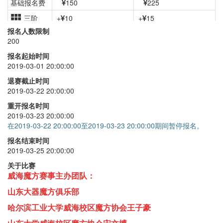
基础报名费
150
225
三阶
+
10
+
15
报名人数限制
二阶
+
20
+
30
200
四阶
+
30
+
45
报名起始时间
2019-03-01 20:00:00
五阶
+
40
+
60
退赛截止时间
六阶
+
40
+
60
2019-03-22 20:00:00
七阶
+
40
+
60
重开报名时间
2019-03-23 20:00:00
三盲
+
30
+
45
在2019-03-22 20:00:00至2019-03-23 20:00:00期间暂停报名。
最少步
+
40
+
60
报名结束时间
2019-03-25 20:00:00
单手
+
30
+
45
关于比赛
脚拧
+
40
+
60
威海魔方赛事主办团队：
魔表
+
30
+
45
山东大器魔方俱乐部
五魔方
+
30
+
45
哈尔滨工业大学威海校区魔方协会王子豪
金字塔
+
20
+
30