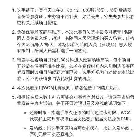
选手请于比赛当天上午8：00-12：00进行签到，签到后请妥
善保管参赛证，主办将不再补发，如若丢失，将失去参加比赛
或相关后续项目资格。
为确保赛场安静与秩序，本次比赛每位选手最多可携带1名陪
同人员免费入场，超过一名陪同人员需现场购买入场券，价格
个为50元每人/每天，本场比赛的陪同人员（及观众）总人数
有限制，陪同人员需和选手一同签到。
请选手在各项目开始前30分钟进入比赛场地等候，每个项目
开始后在候赛区准备比赛。如若在赛程时间内未能到达候赛区
候赛同时该项目的候赛时间已过，选手将视为自动放弃本轮比
赛，将不再获得参与该轮次比赛的机会。
本次比赛采用WCA比赛规则，请各位选手阅读并熟悉。
根据报名后人数主办方可能会对赛程有所修改，请选手密切留
意赛前主办方通知。关于还原时限以及及格线的说明如下：
还原时限：指选手单次还原的时间超过该时限，WCA
代表和主裁判有权停止当次比赛并记当次还原为DNF。
及格线：指选手还原的前两次必须有一次进入及格线，
否则无后三次还原机会。