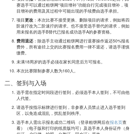
赛选手可以通过粗饼网“项目增补”功能自行完成项目增补，项
目增补的费用及其过程中可能出现的手续费由选手承担。
项目
更改
：本次比赛不接受更换、删除项目的请求，例如将四
阶速拧改为二阶速拧的请求。也不接受选手替代的请求，例如
用未报名的选手B替代已报名成功选手A的参赛资格。
费用退还
：除选手主动通过粗饼网进行退赛操作返还50%报名
费外，所有途径上交的比赛报名费用一律不退还，请选手谨慎
缴费。
未满18周岁的选手必须在家长同意后方可报名。
本次比赛限制参赛人数为160人。
二、签到与入场
选手需在指定时间段进行签到，必须选手本人签到，不可由他
人代签。
请选手按指示标牌进行签到，非参赛人员禁止进入选手签到
区，以免造成混乱，扰乱签到秩序。
选手本人需出示报名成功二维码 （登录粗饼网后在
报名页
查
看）（电子版和打印的纸质版均可）及选手本人身份证件（身
份证、户口簿、护照、台胞证、回乡证）原件。