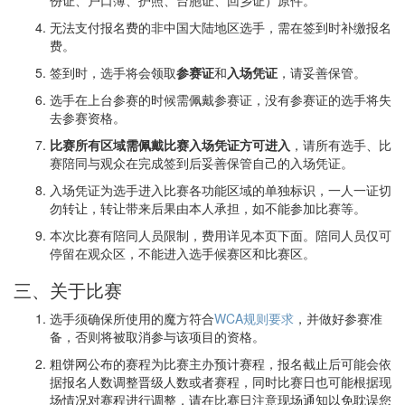
无法支付报名费的非中国大陆地区选手，需在签到时补缴报名
费。
签到时，选手将会领取
参赛证
和
入场凭证
，请妥善保管。
选手在上台参赛的时候需佩戴参赛证，没有参赛证的选手将失
去参赛资格。
比赛所有区域需佩戴比赛入场凭证方可进入
，请所有选手、比
赛陪同与观众在完成签到后妥善保管自己的入场凭证。
入场凭证为选手进入比赛各功能区域的单独标识，一人一证切
勿转让，转让带来后果由本人承担，如不能参加比赛等。
本次比赛有陪同人员限制，费用详见本页下面。陪同人员仅可
停留在观众区，不能进入选手候赛区和比赛区。
三、关于比赛
选手须确保所使用的魔方符合
WCA规则要求
，并做好参赛准
备，否则将被取消参与该项目的资格。
粗饼网公布的赛程为比赛主办预计赛程，报名截止后可能会依
据报名人数调整晋级人数或者赛程，同时比赛日也可能根据现
场情况对赛程进行调整，请在比赛日注意现场通知以免耽误您