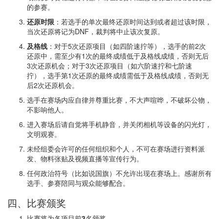
的参赛。
还原时限
：若选手的单次最终还原时间达到或者超过该时限，
当次还原将记为DNF，裁判将中止该次复原。
及格线
：对于5次还原项目（如四阶速拧等），选手的前2次
还原中，需至少有1次的最终成绩低于及格线成绩，否则无后
3次还原机会；对于3次还原项目（如六阶速拧和七阶速
拧），选手第1次还原的最终成绩需低于及格线成绩，否则无
后2次还原机会。
选手在赛场内应自律并尊重比赛，不大声喧哗，不破坏公物，
不影响他人。
进入赛场后请自觉将手机静音，并关闭相机等设备的闪光灯，
文明观赛。
未经组委会许可的任何组织和个人，不可在赛场进行资料派
发、物料张贴及视频直播等宣传行为。
任何政治符号（比如说国旗）不允许出现在赛场上。感谢所有
选手、参赛陪同与观众能够配合。
四、比赛颁奖
比赛将为各项目前
3
名颁奖。