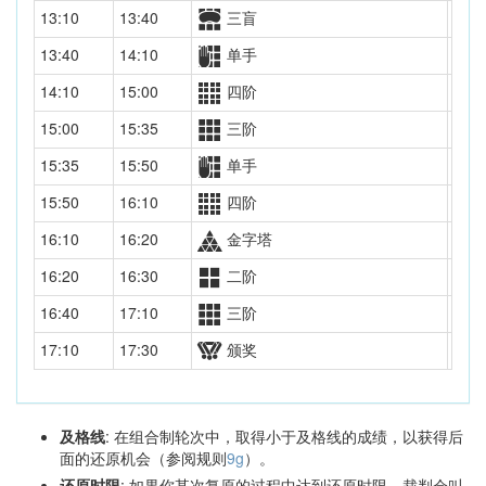
13:10
13:40
三盲
决赛
13:40
14:10
单手
初赛
14:10
15:00
四阶
初赛
15:00
15:35
三阶
复赛
15:35
15:50
单手
决赛
15:50
16:10
四阶
决赛
16:10
16:20
金字塔
决赛
16:20
16:30
二阶
决赛
16:40
17:10
三阶
决赛
17:10
17:30
颁奖
及格线
: 在组合制轮次中，取得小于及格线的成绩，以获得后
面的还原机会（参阅规则
9g
）。
还原时限
: 如果你某次复原的过程中达到还原时限，裁判会叫