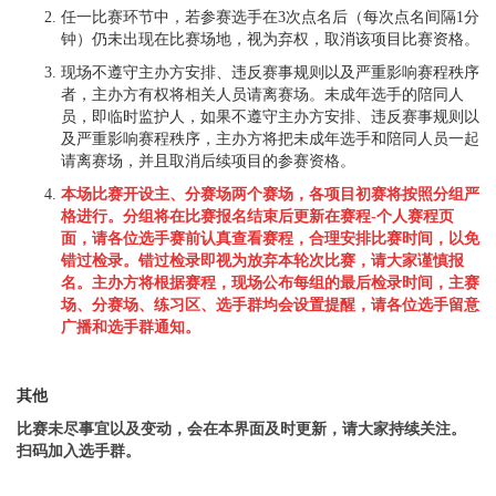
任一比赛环节中，若参赛选手在3次点名后（每次点名间隔1分
钟）仍未出现在比赛场地，视为弃权，取消该项目比赛资格。
现场不遵守主办方安排、违反赛事规则以及严重影响赛程秩序
者，主办方有权将相关人员请离赛场。未成年选手的陪同人
员，即临时监护人，如果不遵守主办方安排、违反赛事规则以
及严重影响赛程秩序，主办方将把未成年选手和陪同人员一起
请离赛场，并且取消后续项目的参赛资格。
本场比赛开设主、分赛场两个赛场，各项目初赛将按照分组严
格进行。分组将在比赛报名结束后更新在赛程-个人赛程页
面，请各位选手赛前认真查看赛程，合理安排比赛时间，以免
错过检录。错过检录即视为放弃本轮次比赛，请大家谨慎报
名。主办方将根据赛程，现场公布每组的最后检录时间，主赛
场、分赛场、练习区、选手群均会设置提醒，请各位选手留意
广播和选手群通知。
其
他
比赛未尽事宜以及变动，会在本界面及时更新，请大家持续关注。
扫码加入选手群。