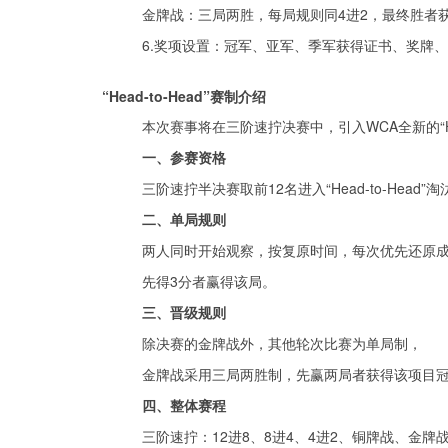
金牌战：三局两胜，每局规则同4进2，最终胜者
6.奖项设置：冠军、亚军、季军获得证书、奖牌
“Head-to-Head”赛制介绍
本次赛事将在三阶速拧决赛中，引入WCA全新的“Head
一、参赛资格
三阶速拧半决赛取前12名进入“Head-to-Head”
二、单局规则
两人同时开始观察，按复原时间，每次优先还原成
先得3分者赢得该局。
三、晋级规则
除决赛的金牌战外，其他轮次比赛为单局制，
金牌战采用三局两胜制，先赢两局者获得该项目
四、整体赛程
三阶速拧：12进8、8进4、4进2、铜牌战、金牌