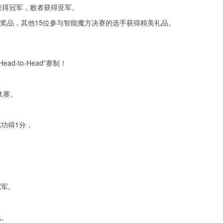
获得冠军，败者获得亚军。
、奖品，其他15位参与智能魔方决赛的选手获得精美礼品。
-to-Head”赛制！
淘汰赛。
功得1分，
冠军。
战。