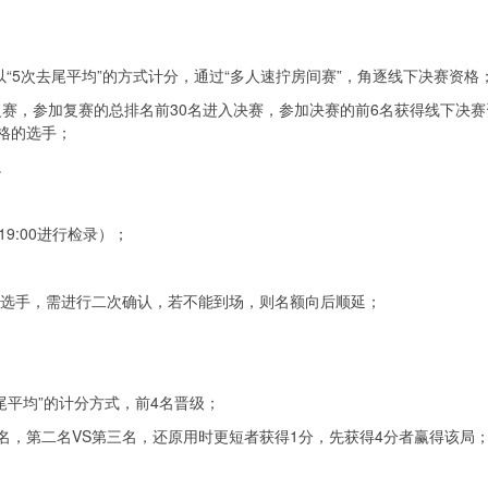
轮以“5次去尾平均”的方式计分，通过“多人速拧房间赛”，角逐线下决赛资格
入复赛，参加复赛的总排名前30名进入决赛，参加决赛的前6名获得线下决
格的选手；
。
0-19:00进行检录）；
赛选手，需进行二次确认，若不能到场，则名额向后顺延；
去尾平均”的计分方式，前4名晋级；
名VS第四名，第二名VS第三名，还原用时更短者获得1分，先获得4分者赢得该局