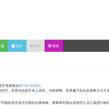
交通
选手
报名
赛果
选手需要熟知
WCA比赛规则
。
到判罚，其责任由选手本人承担，与粗饼网、世界魔方协会及赛事主办方
尽可能给选手提供完善的比赛体验，赛事将对观众及陪同人员入场进行相