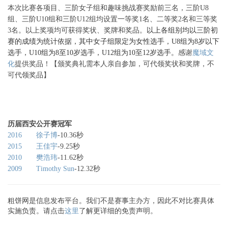
本次比赛各项目、三阶女子组和趣味挑战赛奖励前三名，三阶U8
组、三阶U10组和三阶U12组均设置一等奖1名、二等奖2名和三等奖
3名。以上奖项均可获得奖状、奖牌和奖品。
以上各组别均以三阶初
赛的成绩为统计依据，其中女子组限定为女性选手，U8组为8岁以下
选手，U10组为8至10岁选手，U12组为10至12岁选手。
感谢
魔域文
化
提供奖品！【颁奖典礼需本人亲自参加，可代领奖状和奖牌，不
可代领奖品】
历届西安公开赛冠军
2016
徐子博
-
10.36秒
2015
王佳宇
-
9.25秒
2010
樊浩玮
-
11.62秒
2009
Timothy Sun
-
12.32
秒
粗饼网是信息发布平台。我们不是赛事主办方，因此不对比赛具体
实施负责。请点击
这里
了解更详细的免责声明。