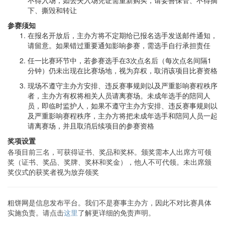
下、撕毁和转让
参赛须知
在报名开放后，主办方将不定期给已报名选手发送邮件通知，
请留意。如果错过重要通知影响参赛，需选手自行承担责任
任一比赛环节中，若参赛选手在3次点名后（每次点名间隔1
分钟）仍未出现在比赛场地，视为弃权，取消该项目比赛资格
现场不遵守主办方安排、违反赛事规则以及严重影响赛程秩序
者，主办方有权将相关人员请离赛场。未成年选手的陪同人
员，即临时监护人，如果不遵守主办方安排、违反赛事规则以
及严重影响赛程秩序，主办方将把未成年选手和陪同人员一起
请离赛场，并且取消后续项目的参赛资格
奖项设置
各项目前三名，可获得证书、奖品和奖杯。颁奖需本人出席方可领
奖（证书、奖品、奖牌、奖杯和奖金），他人不可代领。未出席颁
奖仪式的获奖者视为放弃领奖
粗饼网是信息发布平台。我们不是赛事主办方，因此不对比赛具体
实施负责。请点击
这里
了解更详细的免责声明。