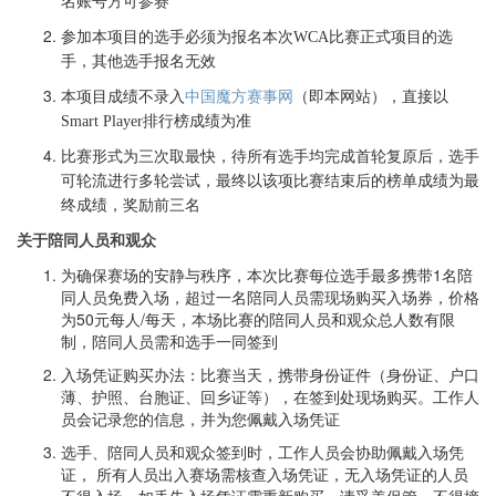
名账号方可参赛
参加本项目的选手必须为报名本次WCA比赛正式项目的选
手，其他选手报名无效
本项目成绩不录入
中国魔方赛事网
（即本网站），直接以
Smart Player
排行榜成绩为准
比赛形式为三次取最快，待所有选手均完成首轮复原后，选手
可轮流进行多轮尝试，最终以该项比赛结束后的榜单成绩为最
终成绩，奖励前三名
关于陪同人员和观众
为确保赛场的安静与秩序，本次比赛每位选手最多携带1名陪
同人员免费入场，超过一名陪同人员需现场购买入场券，价格
为50元每人/每天，本场比赛的陪同人员和观众总人数有限
制，陪同人员需和选手一同签到
入场凭证购买办法：
比赛当天，携带身份证件（身份证、户口
薄、护照、台胞证、回乡证等），
在签到处现场购买。工作人
员会记录您的信息，并为您佩戴入场凭证
选手、陪同人员和观众签到时，工作人员会协助佩戴入场凭
证， 所有人员出入赛场需核查入场凭证，无入场凭证的人员
不得入场，如丢失入场凭证需重新购买，请妥善保管、不得摘