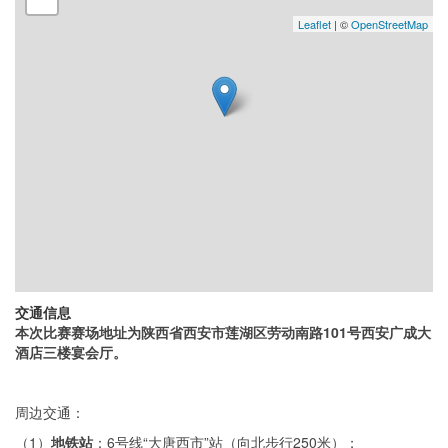
Leaflet
| ©
OpenStreetMap
交通信息
本次比赛赛场地址为陕西省西安市莲湖区劳动南路101号西安广成大
酒店三楼宴会厅。
周边交通：
（1）
地铁站
：6号线“大唐西市”站（向北步行250米）；