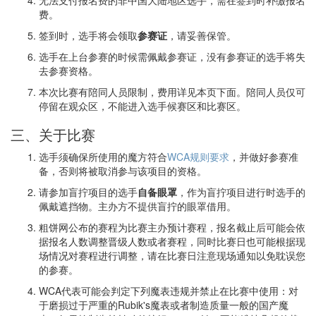
费。
签到时，选手将会领取
参赛证
，请妥善保管。
选手在上台参赛的时候需佩戴参赛证，没有参赛证的选手将失
去参赛资格。
本次比赛有陪同人员限制，费用详见本页下面。陪同人员仅可
停留在观众区，不能进入选手候赛区和比赛区。
三、关于比赛
选手须确保所使用的魔方符合
WCA规则要求
，并做好参赛准
备，否则将被取消参与该项目的资格。
请参加盲拧项目的选手
自备眼罩
，作为盲拧项目进行时选手的
佩戴遮挡物。主办方不提供盲拧的眼罩借用。
粗饼网公布的赛程为比赛主办预计赛程，报名截止后可能会依
据报名人数调整晋级人数或者赛程，同时比赛日也可能根据现
场情况对赛程进行调整，请在比赛日注意现场通知以免耽误您
的参赛。
WCA代表可能会判定下列魔表违规并禁止在比赛中使用：对
于磨损过于严重的Rubik's魔表或者制造质量一般的国产魔