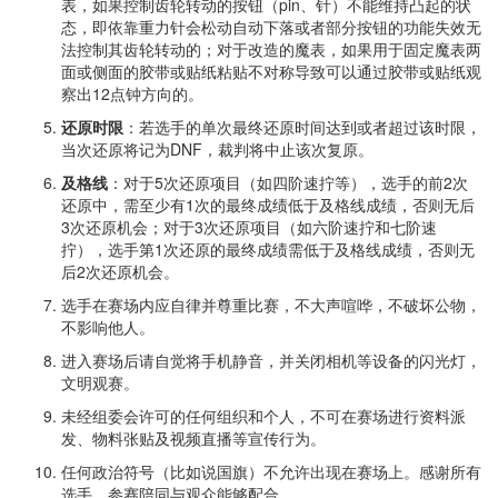
表，如果控制齿轮转动的按钮（pin、针）不能维持凸起的状
态，即依靠重力针会松动自动下落或者部分按钮的功能失效无
法控制其齿轮转动的；对于改造的魔表，如果用于固定魔表两
面或侧面的胶带或贴纸粘贴不对称导致可以通过胶带或贴纸观
察出12点钟方向的。
还原时限
：若选手的单次最终还原时间达到或者超过该时限，
当次还原将记为DNF，裁判将中止该次复原。
及格线
：对于5次还原项目（如四阶速拧等），选手的前2次
还原中，需至少有1次的最终成绩低于及格线成绩，否则无后
3次还原机会；对于3次还原项目（如六阶速拧和七阶速
拧），选手第1次还原的最终成绩需低于及格线成绩，否则无
后2次还原机会。
选手在赛场内应自律并尊重比赛，不大声喧哗，不破坏公物，
不影响他人。
进入赛场后请自觉将手机静音，并关闭相机等设备的闪光灯，
文明观赛。
未经组委会许可的任何组织和个人，不可在赛场进行资料派
发、物料张贴及视频直播等宣传行为。
任何政治符号（比如说国旗）不允许出现在赛场上。感谢所有
选手、参赛陪同与观众能够配合。