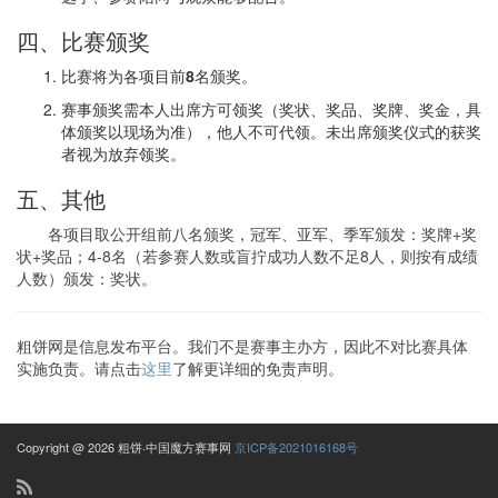
四、比赛颁奖
比赛将为各项目前
8
名颁奖。
赛事颁奖需本人出席方可领奖（奖状、奖品、奖牌、奖金，具
体颁奖以现场为准），他人不可代领。未出席颁奖仪式的获奖
者视为放弃领奖。
五、其他
各项目取公开组前八名颁奖，冠军、亚军、季军颁发：奖牌+奖
状+奖品；4-8名（若参赛人数或盲拧成功人数不足8人，则按有成绩
人数）颁发：奖状。
粗饼网是信息发布平台。我们不是赛事主办方，因此不对比赛具体
实施负责。请点击
这里
了解更详细的免责声明。
Copyright @ 2026 粗饼·中国魔方赛事网
京ICP备2021016168号