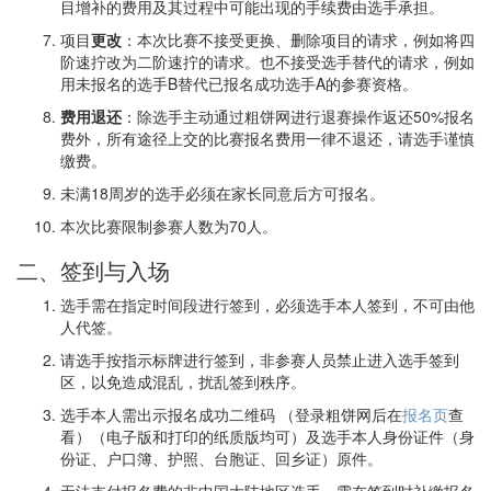
目增补的费用及其过程中可能出现的手续费由选手承担。
项目
更改
：本次比赛不接受更换、删除项目的请求，例如将四
阶速拧改为二阶速拧的请求。也不接受选手替代的请求，例如
用未报名的选手B替代已报名成功选手A的参赛资格。
费用退还
：除选手主动通过粗饼网进行退赛操作返还50%报名
费外，所有途径上交的比赛报名费用一律不退还，请选手谨慎
缴费。
未满18周岁的选手必须在家长同意后方可报名。
本次比赛限制参赛人数为70人。
二、签到与入场
选手需在指定时间段进行签到，必须选手本人签到，不可由他
人代签。
请选手按指示标牌进行签到，非参赛人员禁止进入选手签到
区，以免造成混乱，扰乱签到秩序。
选手本人需出示报名成功二维码 （登录粗饼网后在
报名页
查
看）（电子版和打印的纸质版均可）及选手本人身份证件（身
份证、户口簿、护照、台胞证、回乡证）原件。
无法支付报名费的非中国大陆地区选手，需在签到时补缴报名