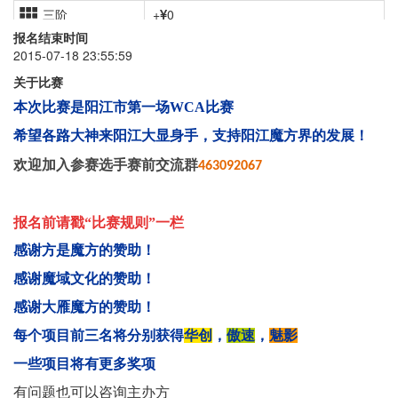
三阶
+
0
报名结束时间
四阶
+
5
2015-07-18 23:55:59
二阶
+
3
关于比赛
单手
+
2
本次比赛是阳江市第一场WCA
比赛
金字塔
+
3
希望各路大神来阳江大显身手，支持阳江魔方界的发展！
欢迎加入参赛选手赛前交流群
斜转
+
3
463092067
报名前请戳“比赛规则”一栏
感谢方是魔方的赞助！
感谢魔域文化的赞助！
感谢大雁魔方的赞助！
每个项目前三名将分别获得
华创
，
傲速
，
魅影
一些项目将有更多奖项
有问题也可以咨询主办方