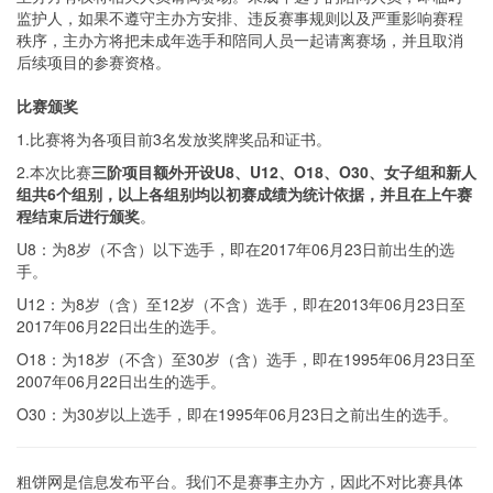
监护人，如果不遵守主办方安排、违反赛事规则以及严重影响赛程
秩序，主办方将把未成年选手和陪同人员一起请离赛场，并且取消
后续项目的参赛资格。
比赛颁奖
1.比赛将为各项目前3名发放奖牌奖品和证书。
2.本次比赛
三阶项目额外开设U8、U12、
O18、
O30、女子组和新人
组共6个组别，以上各组别均以初赛成绩为统计依据，并且在上午赛
程结束后进行颁奖
。
U8：为8岁（不含）以下选手，即在2017年06月23日前出生的选
手。
U12：为8岁（含）至12岁（不含）选手，即在2013年06月23日至
2017年06月22日出生的选手。
O18：为18岁（不含）至30岁（含）选手，即在1995年06月23日至
2007年06月22日出生的选手。
O30：为30岁以上选手，即在1995年06月23日之前出生的选手。
粗饼网是信息发布平台。我们不是赛事主办方，因此不对比赛具体