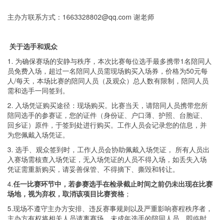
主办方联系方式：1663328802@qq.com 谢老师
关于选手和观众
1. 为确保赛场的安静与秩序，本次比赛每位选手最多携带1名陪同人
员免费入场，超过一名陪同人员需现场购买入场券，价格为50元每
人/每天，本场比赛的陪同人员（及观众）总人数有限制，陪同人员
需和选手一同签到。
2. 入场凭证购买途径：现场购买。比赛当天，请陪同人员携带您所
陪同选手的参赛证，您的证件（身份证、户口薄、护照、台胞证、
回乡证）原件，于签到处进行购买。工作人员会记录您的信息，并
为您佩戴入场凭证。
3. 选手、观众签到时，工作人员会协助佩戴入场凭证， 所有人员出
入赛场需核查入场凭证，无入场凭证的人员不得入场，如丢失入场
凭证需重新购买，请妥善保管、不得摘下、撕毁和转让。
4.
任一比赛环节中，若参赛选手在检录截止时间之前仍未出现在比赛
场地，视为弃权，取消该项目比赛资格
；
5.现场不遵守主办方安排、违反赛事规则以及严重影响赛程秩序者，
主办方有权将相关人员请离赛场。未成年选手的陪同人员，即临时