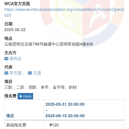
WCA官方页面
https://www.worldcubeassociation.org/competitions/YunnanOpen2
025
日期
2025-06-22
地点
云南昆明北京路788号融通中心昆明军创园4楼406
主办方
谢传达
代表
常方圆
、
亢晨
项目
三阶、二阶、四阶、单手、金字塔、斜转
报名费
more
2025-05-31 20:00:00
~
项目
2025-06-10 20:00:00
基础报名费
120